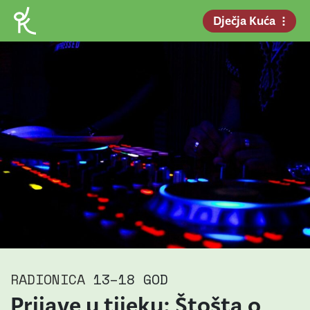
Dječja Kuća
RADIONICA
13–18 GOD
Prijave u tijeku: Štošta o