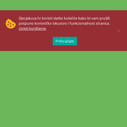
Djecjakuca.hr koristi slatke kolačiće kako bi vam pružili
potpuno korisničko iskustvo i funkcionalnost stranica.
Uvjeti korištenja
Open 
Prihvaćam
Newsletter je prava stvar! Nema šanse
da vam promakne nešto važno što se
događa u našem veselom životu.
Šaljemo pozive na programe, najvažnije
vijesti, super priče čim se pojave...