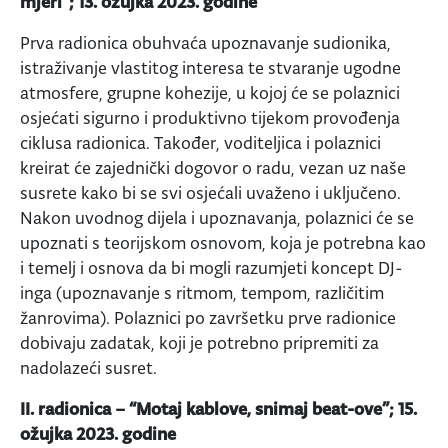
mjeri”; 13. ožujka 2023. godine
Prva radionica obuhvaća upoznavanje sudionika,
istraživanje vlastitog interesa te stvaranje ugodne
atmosfere, grupne kohezije, u kojoj će se polaznici
osjećati sigurno i produktivno tijekom provođenja
ciklusa radionica. Također, voditeljica i polaznici
kreirat će zajednički dogovor o radu, vezan uz naše
susrete kako bi se svi osjećali uvaženo i uključeno.
Nakon uvodnog dijela i upoznavanja, polaznici će se
upoznati s teorijskom osnovom, koja je potrebna kao
i temelj i osnova da bi mogli razumjeti koncept DJ-
inga (upoznavanje s ritmom, tempom, različitim
žanrovima). Polaznici po završetku prve radionice
dobivaju zadatak, koji je potrebno pripremiti za
nadolazeći susret.
II. radionica – “Motaj kablove, snimaj beat-ove”; 15.
ožujka 2023. godine