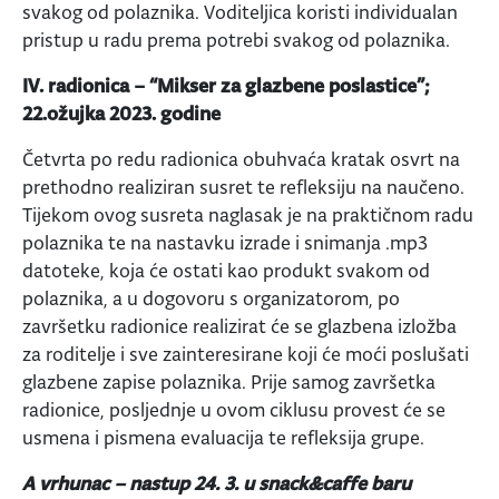
svakog od polaznika. Voditeljica koristi individualan
pristup u radu prema potrebi svakog od polaznika.
IV. radionica – “Mikser za glazbene poslastice”;
22.ožujka 2023. godine
Četvrta po redu radionica obuhvaća kratak osvrt na
prethodno realiziran susret te refleksiju na naučeno.
Tijekom ovog susreta naglasak je na praktičnom radu
polaznika te na nastavku izrade i snimanja .mp3
datoteke, koja će ostati kao produkt svakom od
polaznika, a u dogovoru s organizatorom, po
završetku radionice realizirat će se glazbena izložba
za roditelje i sve zainteresirane koji će moći poslušati
glazbene zapise polaznika. Prije samog završetka
radionice, posljednje u ovom ciklusu provest će se
usmena i pismena evaluacija te refleksija grupe.
A vrhunac – nastup 24. 3. u snack&caffe baru