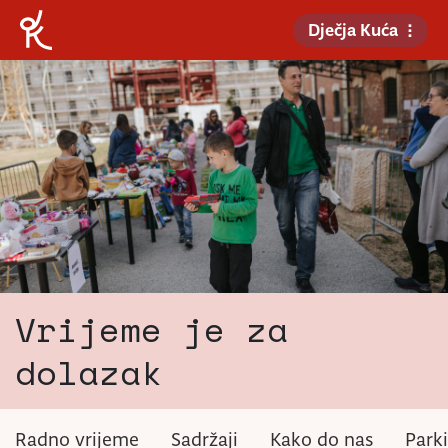
Dječja Kuća
Vrijeme je za
dolazak
Radno vrijeme
Sadržaji
Kako do nas
Parki