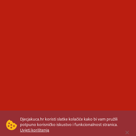
Djecjakuca.hr koristi slatke kolačiće kako bi vam pružili
potpuno korisničko iskustvo i funkcionalnost stranica.
Uvjeti korištenja