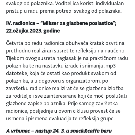
svakog od polaznika. Voditeljica koristi individualan
pristup u radu prema potrebi svakog od polaznika.
IV. radionica – “Mikser za glazbene poslastice”;
22.ožujka 2023. godine
Četvrta po redu radionica obuhvaća kratak osvrt na
prethodno realiziran susret te refleksiju na naučeno.
Tijekom ovog susreta naglasak je na praktičnom radu
polaznika te na nastavku izrade i snimanja .mp3
datoteke, koja će ostati kao produkt svakom od
polaznika, a u dogovoru s organizatorom, po
završetku radionice realizirat će se glazbena izložba
za roditelje i sve zainteresirane koji će moći poslušati
glazbene zapise polaznika. Prije samog završetka
radionice, posljednje u ovom ciklusu provest će se
usmena i pismena evaluacija te refleksija grupe.
A vrhunac – nastup 24. 3. u snack&caffe baru