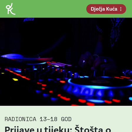
Dječja Kuća
RADIONICA
13–18 GOD
Prijave u tijeku: Štošta o