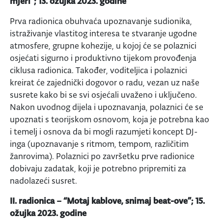
mjeri”; 13. ožujka 2023. godine
Prva radionica obuhvaća upoznavanje sudionika,
istraživanje vlastitog interesa te stvaranje ugodne
atmosfere, grupne kohezije, u kojoj će se polaznici
osjećati sigurno i produktivno tijekom provođenja
ciklusa radionica. Također, voditeljica i polaznici
kreirat će zajednički dogovor o radu, vezan uz naše
susrete kako bi se svi osjećali uvaženo i uključeno.
Nakon uvodnog dijela i upoznavanja, polaznici će se
upoznati s teorijskom osnovom, koja je potrebna kao
i temelj i osnova da bi mogli razumjeti koncept DJ-
inga (upoznavanje s ritmom, tempom, različitim
žanrovima). Polaznici po završetku prve radionice
dobivaju zadatak, koji je potrebno pripremiti za
nadolazeći susret.
II. radionica – “Motaj kablove, snimaj beat-ove”; 15.
ožujka 2023. godine