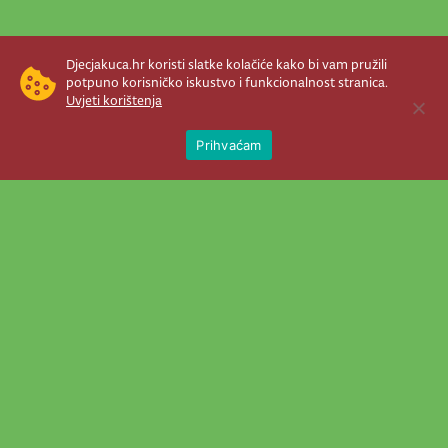
Djecjakuca.hr koristi slatke kolačiće kako bi vam pružili
potpuno korisničko iskustvo i funkcionalnost stranica.
Uvjeti korištenja
Open 
Prihvaćam
Newsletter je prava stvar! Nema šanse
da vam promakne nešto važno što se
događa u našem veselom životu.
Šaljemo pozive na programe, najvažnije
vijesti, super priče čim se pojave...