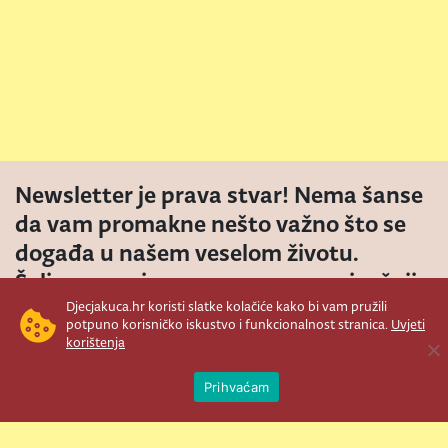
Newsletter je prava stvar! Nema šanse
da vam promakne nešto važno što se
događa u našem veselom životu.
Šaljemo pozive na programe, najvažnije
vijesti, super priče čim se pojave...
Djecjakuca.hr koristi slatke kolačiće kako bi vam pružili
potpuno korisničko iskustvo i funkcionalnost stranica.
Uvjeti
korištenja
Ope
Prihvaćam