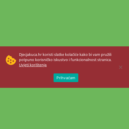
Djecjakuca.hr koristi slatke kolačiće kako bi vam pružili
potpuno korisničko iskustvo i funkcionalnost stranica.
Uvjeti korištenja
Open 
Prihvaćam
Newsletter je prava stvar! Nema šanse
da vam promakne nešto važno što se
događa u našem veselom životu.
Šaljemo pozive na programe, najvažnije