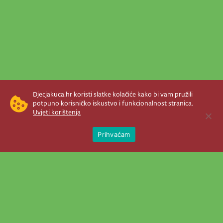
Djecjakuca.hr koristi slatke kolačiće kako bi vam pružili
potpuno korisničko iskustvo i funkcionalnost stranica.
Uvjeti korištenja
Open 
Prihvaćam
Newsletter je prava stvar! Nema šanse
da vam promakne nešto važno što se
događa u našem veselom životu.
Šaljemo pozive na programe, najvažnije