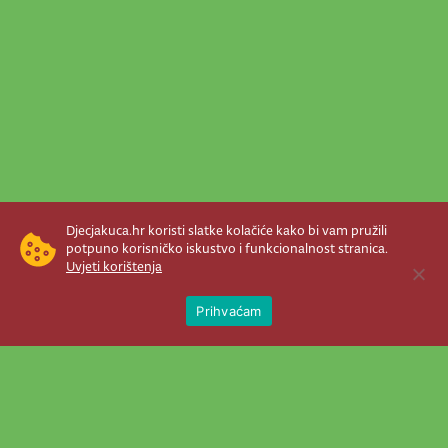
Djecjakuca.hr koristi slatke kolačiće kako bi vam pružili
potpuno korisničko iskustvo i funkcionalnost stranica.
Uvjeti korištenja
Open 
Prihvaćam
Newsletter je prava stvar! Nema šanse
da vam promakne nešto važno što se
događa u našem veselom životu.