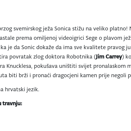
rzog svemirskog ježa Sonica stižu na veliko platno!
nastale prema omiljenoj videoigrici Sege o plavom j
ika je da Sonic dokaže da ima sve kvalitete pravog ju
tira povratak zlog doktora Robotnika (
Jim Carrey
) k
ra Knucklesa, pokušava uništiti svijet pronalaskom
uta biti brži i pronaći dragocjeni kamen prije negoli 
a hrvatski jezik.
u travnju: