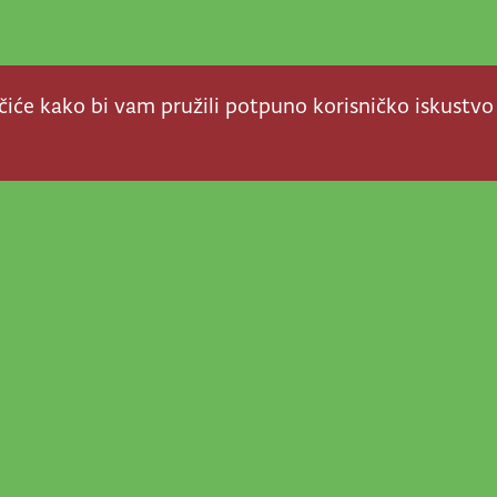
ačiće kako bi vam pružili potpuno korisničko iskustvo
a stvar! Nema šanse da
a u našem veselom životu
nije vijesti, super priče