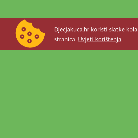
Djecjakuca.hr koristi slatke kol
stranica.
Uvjeti korištenja
Newsletter je prav
važno što se događ
programe, najvaž