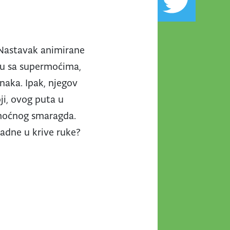
 Nastavak animirane
ežu sa supermoćima,
naka. Ipak, njegov
oji, ovog puta u
 moćnog smaragda.
padne u krive ruke?