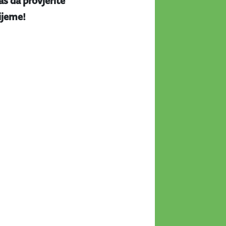
s da provjerite
rijeme!