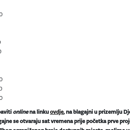
0
00
0
0
00
00
00
aviti
online
na linku
ovdje
, na blagajni u prizemlju Dj
gajne se otvaraju sat vremena prije početka prve proje