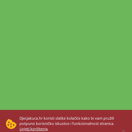
Djecjakuca.hr koristi slatke kolačiće kako bi vam pružili
potpuno korisničko iskustvo i funkcionalnost stranica.
Uvjeti korištenja