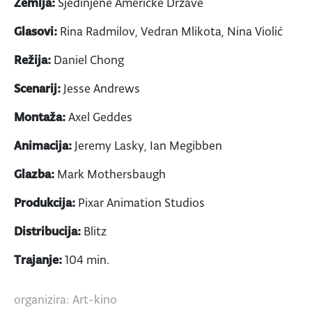
Zemlja:
Sjedinjene Američke Države
Glasovi:
Rina Radmilov, Vedran Mlikota, Nina Violić
Režija:
Daniel Chong
Scenarij:
Jesse Andrews
Montaža:
Axel Geddes
Animacija:
Jeremy Lasky, Ian Megibben
Glazba:
Mark Mothersbaugh
Produkcija:
Pixar Animation Studios
Distribucija:
Blitz
Trajanje:
104 min.
organizira: Art-kino