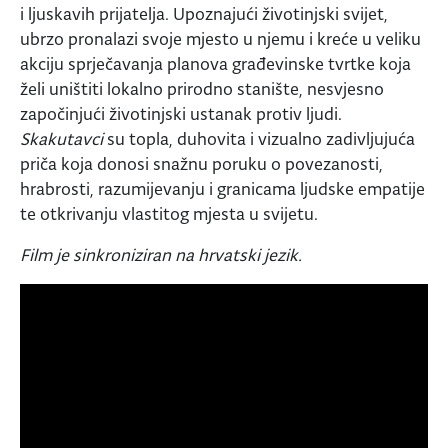
i ljuskavih prijatelja. Upoznajući životinjski svijet,
ubrzo pronalazi svoje mjesto u njemu i kreće u veliku
akciju sprječavanja planova građevinske tvrtke koja
želi uništiti lokalno prirodno stanište, nesvjesno
započinjući životinjski ustanak protiv ljudi.
Skakutavci
su topla, duhovita i vizualno zadivljujuća
priča koja donosi snažnu poruku o povezanosti,
hrabrosti, razumijevanju i granicama ljudske empatije
te otkrivanju vlastitog mjesta u svijetu.
Film je sinkroniziran na hrvatski jezik.