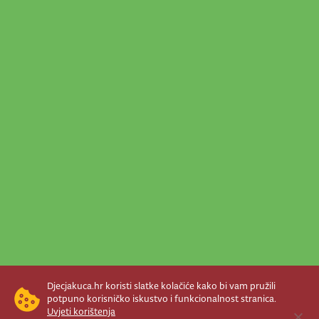
Djecjakuca.hr koristi slatke kolačiće kako bi vam pružili
potpuno korisničko iskustvo i funkcionalnost stranica.
Uvjeti korištenja