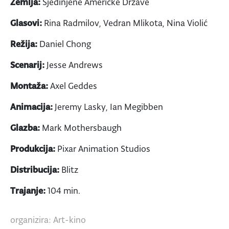
Zemlja:
Sjedinjene Američke Države
Glasovi:
Rina Radmilov, Vedran Mlikota, Nina Violić
Režija:
Daniel Chong
Scenarij:
Jesse Andrews
Montaža:
Axel Geddes
Animacija:
Jeremy Lasky, Ian Megibben
Glazba:
Mark Mothersbaugh
Produkcija:
Pixar Animation Studios
Distribucija:
Blitz
Trajanje:
104 min.
organizira: Art-kino