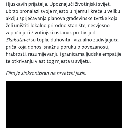
i ljuskavih prijatelja. Upoznajući životinjski svijet,
ubrzo pronalazi svoje mjesto u njemu i kreće u veliku
akciju sprječavanja planova građevinske tvrtke koja
želi uništiti lokalno prirodno stanište, nesvjesno
započinjući životinjski ustanak protiv ljudi.
Skakutavci
su topla, duhovita i vizualno zadivljujuća
priča koja donosi snažnu poruku o povezanosti,
hrabrosti, razumijevanju i granicama ljudske empatije
te otkrivanju vlastitog mjesta u svijetu.
Film je sinkroniziran na hrvatski jezik.