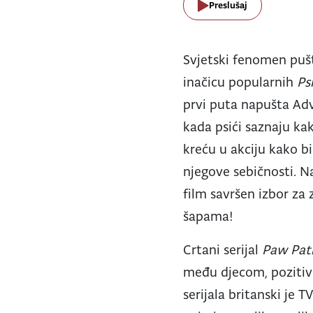
Preslušaj
Svjetski fenomen puš
inačicu popularnih
Ps
prvi puta napušta Adv
kada psići saznaju k
kreću u akciju kako bi
njegove sebičnosti. N
film savršen izbor za z
šapama!
Crtani serijal
Paw Pat
među djecom, pozitivn
serijala britanski je