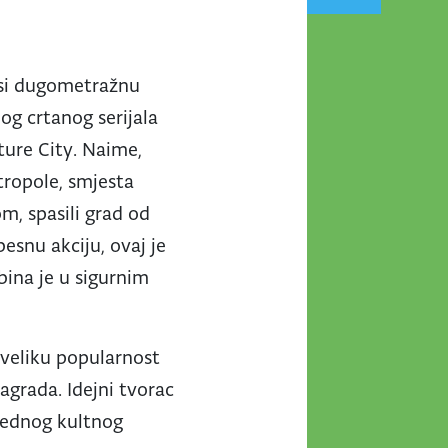
osi dugometražnu
og crtanog serijala
ture City. Naime,
ropole, smjesta
m, spasili grad od
esnu akciju, ovaj je
dbina je u sigurnim
 veliku popularnost
agrada. Idejni tvorac
 jednog kultnog