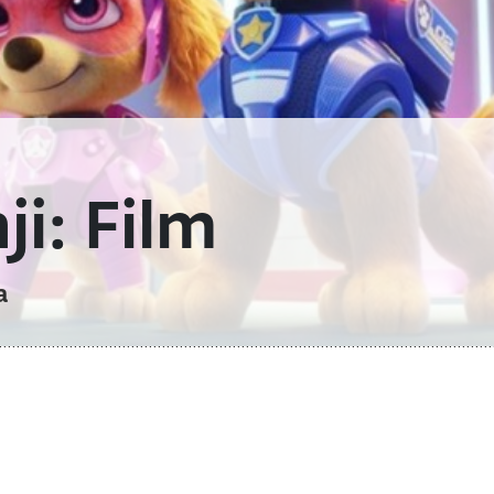
ji: Film
a