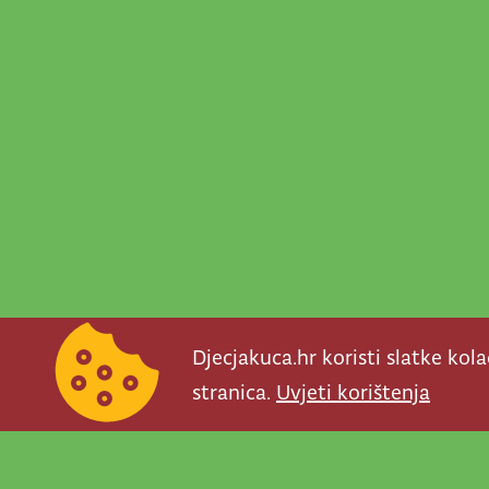
Djecjakuca.hr koristi slatke kol
stranica.
Uvjeti korištenja