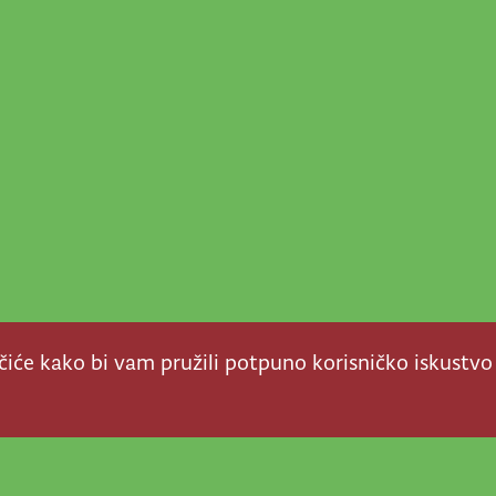
ačiće kako bi vam pružili potpuno korisničko iskustvo