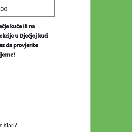
:00
ečje kuće ili na
kcije u Dječjoj kući
s da provjerite
rijeme!
 Klarić