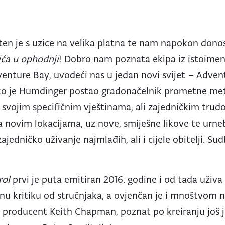
ten je s uzice na velika platna te nam napokon don
ića u ophodnji
! Dobro nam poznata ekipa iz istoimen
enture Bay, uvodeći nas u jedan novi svijet – Adven
ako je Humdinger postao gradonačelnik prometne met
 svojim specifičnim vještinama, ali zajedničkim trudo
a novim lokacijama, uz nove, smiješne likove te urneb
ajedničko uživanje najmlađih, ali i cijele obitelji. Su
rol
prvi je puta emitiran 2016. godine i od tada uživa
u kritiku od stručnjaka, a ovjenčan je i mnoštvom n
 TV producent Keith Chapman, poznat po kreiranju još