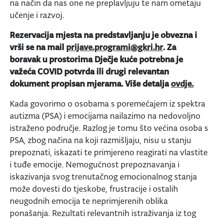
na način da nas one ne preplavljuju te nam ometaju
učenje i razvoj.
Rezervacija mjesta na predstavljanju je obvezna i
vrši se na mail
prijave.programi@gkri.hr
. Za
boravak u prostorima Dječje kuće potrebna je
važeća COVID potvrda ili drugi relevantan
dokument propisan mjerama. Više detalja
ovdje.
Kada govorimo o osobama s poremećajem iz spektra
autizma (PSA) i emocijama nailazimo na nedovoljno
istraženo područje. Razlog je tomu što većina osoba s
PSA, zbog načina na koji razmišljaju, nisu u stanju
prepoznati, iskazati te primjereno reagirati na vlastite
i tuđe emocije. Nemogućnost prepoznavanja i
iskazivanja svog trenutačnog emocionalnog stanja
može dovesti do tjeskobe, frustracije i ostalih
neugodnih emocija te neprimjerenih oblika
ponašanja. Rezultati relevantnih istraživanja iz tog