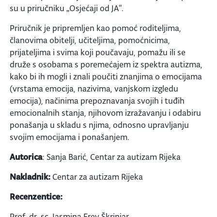
su u priručniku „Osjećaji od JA“.
Priručnik je pripremljen kao pomoć roditeljima,
članovima obitelji, učiteljima, pomoćnicima,
prijateljima i svima koji poučavaju, pomažu ili se
druže s osobama s poremećajem iz spektra autizma,
kako bi ih mogli i znali poučiti znanjima o emocijama
(vrstama emocija, nazivima, vanjskom izgledu
emocija), načinima prepoznavanja svojih i tuđih
emocionalnih stanja, njihovom izražavanju i odabiru
ponašanja u skladu s njima, odnosno upravljanju
svojim emocijama i ponašanjem.
Autorica
: Sanja Barić, Centar za autizam Rijeka
Nakladnik:
Centar za autizam Rijeka
Recenzentice:
Prof. dr. sc. Jasmina Frey Škrinjar