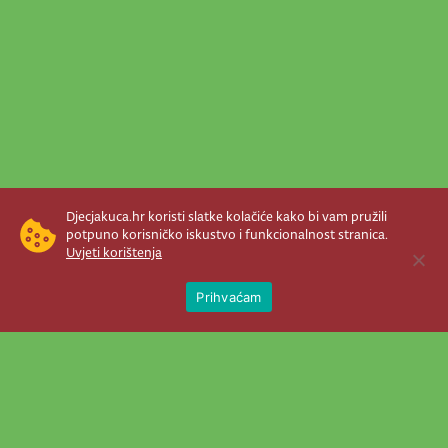
Djecjakuca.hr koristi slatke kolačiće kako bi vam pružili
potpuno korisničko iskustvo i funkcionalnost stranica.
Uvjeti korištenja
Open 
Prihvaćam
Newsletter je prava stvar! Nema šanse
da vam promakne nešto važno što se
događa u našem veselom životu.