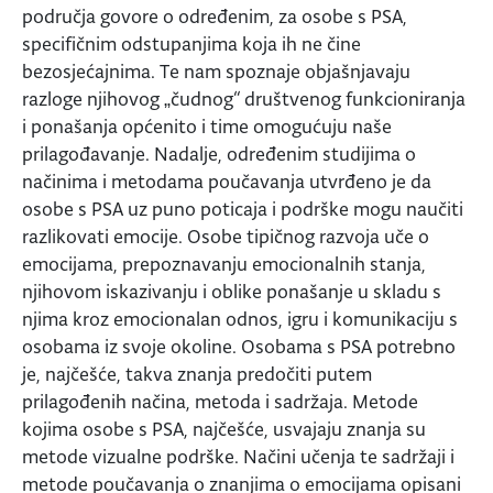
područja govore o određenim, za osobe s PSA,
specifičnim odstupanjima koja ih ne čine
bezosjećajnima. Te nam spoznaje objašnjavaju
razloge njihovog „čudnog“ društvenog funkcioniranja
i ponašanja općenito i time omogućuju naše
prilagođavanje. Nadalje, određenim studijima o
načinima i metodama poučavanja utvrđeno je da
osobe s PSA uz puno poticaja i podrške mogu naučiti
razlikovati emocije. Osobe tipičnog razvoja uče o
emocijama, prepoznavanju emocionalnih stanja,
njihovom iskazivanju i oblike ponašanje u skladu s
njima kroz emocionalan odnos, igru i komunikaciju s
osobama iz svoje okoline. Osobama s PSA potrebno
je, najčešće, takva znanja predočiti putem
prilagođenih načina, metoda i sadržaja. Metode
kojima osobe s PSA, najčešće, usvajaju znanja su
metode vizualne podrške. Načini učenja te sadržaji i
metode poučavanja o znanjima o emocijama opisani