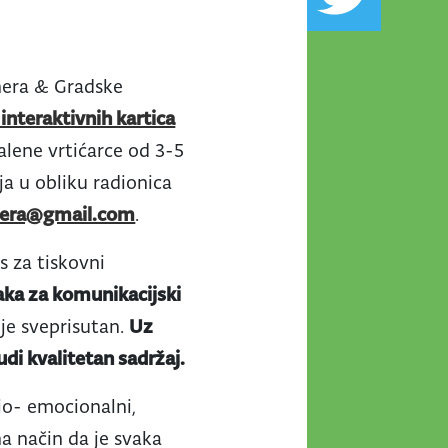
nera & Gradske
 interaktivnih kartica
malene vrtićarce od 3-5
ja u obliku radionica
era@gmail.com
.
s za tiskovni
jaka za komunikacijski
 je sveprisutan.
Uz
udi kvalitetan sadržaj.
io- emocionalni,
na način da je svaka