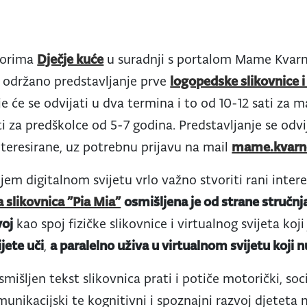
storima
Dječje kuće
u suradnji s portalom Mame Kvar
će održano predstavljanje prve
logopedske slikovnice i
je će se odvijati u dva termina i to od 10-12 sati za 
ti za predškolce od 5-7 godina. Predstavljanje se odvi
nteresirane, uz potrebnu prijavu na mail
mame.kvarn
em digitalnom svijetu vrlo važno stvoriti rani intere
a slikovnica ”Pia Mia”
osmišljena je od strane stručn
voj
kao spoj fizičke slikovnice i virtualnog svijeta koji
jete uči
,
a paralelno uživa u virtualnom svijetu koji n
išljen tekst slikovnica prati i potiče motorički, soc
unikacijski te kognitivni i spoznajni razvoj djeteta 