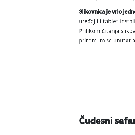
Slikovnica je vrlo jed
uređaj ili tablet instal
Prilikom čitanja slik
pritom im se unutar a
Čudesni safar