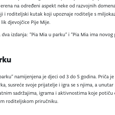
mjerena na određeni aspekt neke od razvojnih domena
i i roditeljski kutak koji upoznaje roditelje s miljok
ik djevojčice Pije Mije.
 dva izdanja: ”Pia Mia u parku” i ”Pia Mia ima novog p
arku
parku” namijenjena je djeci od 3 do 5 godina. Priča je 
 susreće svoje prijatelje i igra se s njima, a unutar
atnim sadržajima, igrama i aktivnostima koje potiču 
vom roditeljskom priručniku.