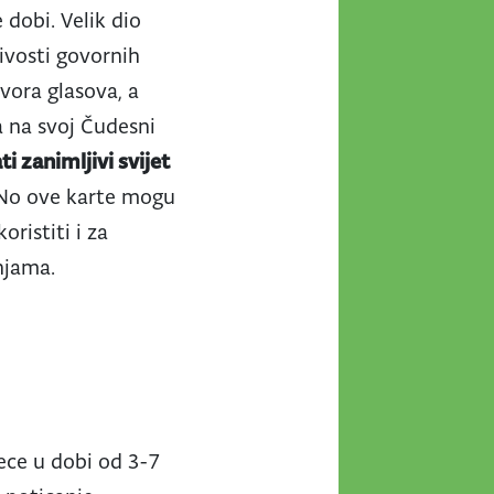
 dobi. Velik dio
ivosti govornih
vora glasova, a
a na svoj Čudesni
i zanimljivi svijet
o ove karte mogu
ristiti i za
injama.
jece u dobi od 3-7