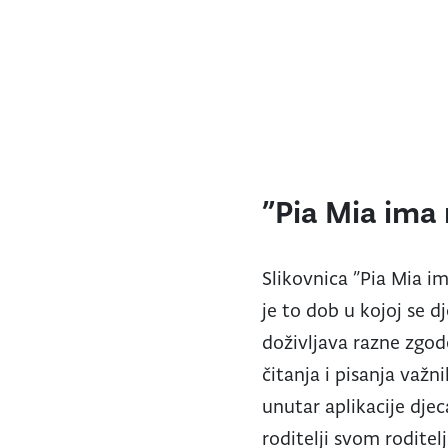
”Pia Mia ima 
Slikovnica ”Pia Mia im
je to dob u kojoj se d
doživljava razne zgod
čitanja i pisanja važ
unutar aplikacije dje
roditelji svom roditel