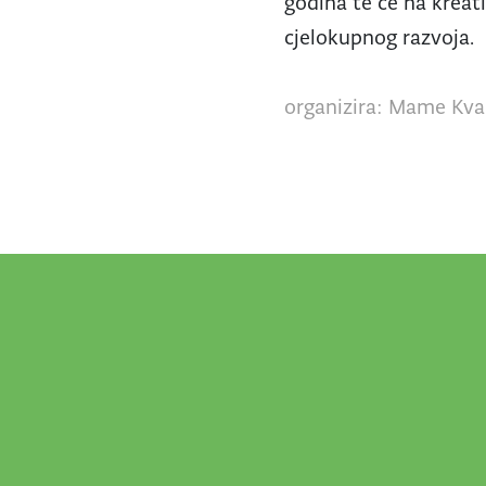
godina te će na kreati
cjelokupnog razvoja.
organizira: Mame Kva