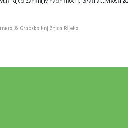
van i djeci zanimljiv način moći kreirati aktivnosti z
rnera & Gradska knjižnica Rijeka