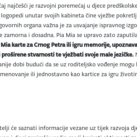
aj najčešći je razvojni poremećaj u djece predškolske
 logopedi unutar svojih kabineta čine vježbe pokretlj
 govornih organa važna je za usvajanje ispravnog izgo
je zamorna i dosadna. Pia Mia se upravo zato zaputil
 Mia karte za Crnog Petra ili igru memorije, upoznavat
i proširene stvarnosti te vježbati svoje male jezičke.
N
ranije dobi budući da se uz roditeljsko vođenje mogu ko
 imenovanje ili jednostavno kao kartice za igru život
telji će saznati informacije vezane uz tijek razvoja d