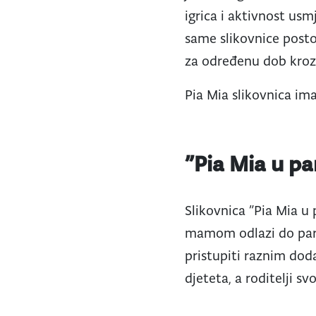
igrica i aktivnost us
same slikovnice postoj
za određenu dob kroz l
Pia Mia slikovnica ima
”Pia Mia u p
Slikovnica ”Pia Mia u 
mamom odlazi do parka,
pristupiti raznim dod
djeteta, a roditelji s