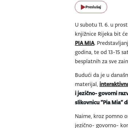
Preslušaj
U subotu 11. 6. u pro
knjižnice Rijeka bit 
PIA MIA
. Predstavljan
godina, te od 13-15 sa
besplatnih za sve zai
Budući da je u današnj
materijal,
interaktivn
i jezično- govorni raz
slikovnicu ”Pia Mia” di
Naime, kroz pomno osm
jezično- govorno- kom