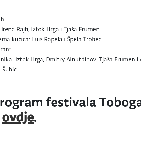
jh
 Irena Rajh, Iztok Hrga i Tjaša Frumen
rema kućica: Luis Rapela i Špela Trobec
irant
nika: Iztok Hrga, Dmitry Ainutdinov, Tjaša Frumen i 
a Šubic
 program festivala Tobog
e
ovdje
.