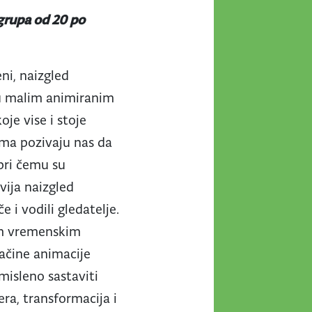
 grupa od 20 po
eni, naizgled
e u malim animiranim
je vise i stoje
ama pozivaju nas da
 pri čemu su
vija naizgled
 i vodili gledatelje.
im vremenskim
načine animacije
misleno sastaviti
era, transformacija i