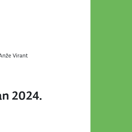
Anže Virant
an 2024.