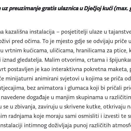
n uz preuzimanje gratis ulaznica u Dječjoj kući (max.
na kazališna instalacija – posjetitelji ulaze u tajanstv
oživi pred očima. To je mjesto gdje se odvijaju prič
 vrtnim kućicama, uličicama, hranilicama za ptice, ko
 i iznad gledatelja. Malim otvorima, crtama i špijunk
i vrt postavljen je kao interaktivna pokretna maketa,
e minijaturni animirani svjetovi u kojima se priča od
jecajima, bez animatora i glumaca koji bi pričali priče
u navedene događaje u manjim skupinama u različit
 se u zbivanja, zaviruju u skrivene kutke, otkrivaju 
m radnjama koje moraju sami osmisliti i izvesti te s
 instalaciji intimnog doživljaja punoj različitih atmosf