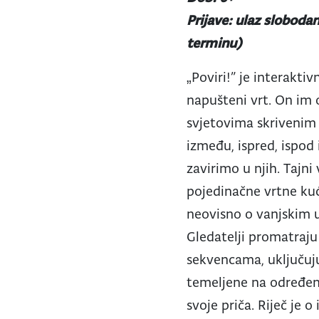
Prijave: ulaz sloboda
terminu)
„Poviri!” je interaktiv
napušteni vrt. On im 
svjetovima skrivenim u
između, ispred, ispod
zavirimo u njih. Tajn
pojedinačne vrtne kuć
neovisno o vanjskim ut
Gledatelji promatraj
sekvencama, uključuju
temeljene na određeni
svoje priča. Riječ je o