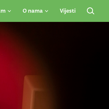
am
O nama
Vijesti