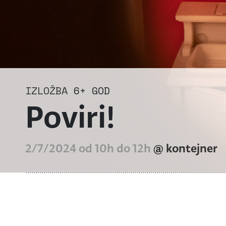
IZLOŽBA
6+ GOD
Poviri!
2/7/2024 od 10h do 12h
@ kontejner