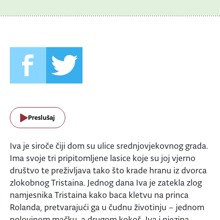
Preslušaj
Iva je siroče čiji dom su ulice srednjovjekovnog grada.
Ima svoje tri pripitomljene lasice koje su joj vjerno
društvo te preživljava tako što krade hranu iz dvorca
zlokobnog Tristaina. Jednog dana Iva je zatekla zlog
namjesnika Tristaina kako baca kletvu na princa
Rolanda, pretvarajući ga u čudnu životinju – jednom
polovinom mačku, a drugom kokoš. Iva i njezina