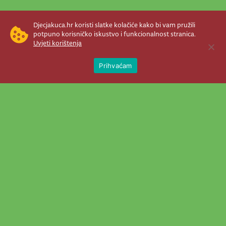
Djecjakuca.hr koristi slatke kolačiće kako bi vam pružili
potpuno korisničko iskustvo i funkcionalnost stranica.
Uvjeti korištenja
Open 
Prihvaćam
Newsletter je prava stvar! Nema šanse
da vam promakne nešto važno što se
događa u našem veselom životu.
Šaljemo pozive na programe, najvažnije
vijesti, super priče čim se pojave...