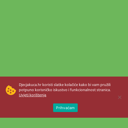
Djecjakuca.hr koristi slatke kolačiće kako bi vam pružili
potpuno korisničko iskustvo i funkcionalnost stranica.
Uvjeti korištenja
Open 
Prihvaćam
Newsletter je prava stvar! Nema šanse