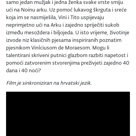
samo jedan mužjak i jedna ženka svake vrste smiju
ući na Noinu arku. Uz pomoć lukavog škrguta i sreće
koja im se nasmiješila, Vini i Tito uspijevaju
neprimjetno ući na Arku i zajedno spriječiti sukob
između mesoždera i biljojeda. U isto vrijeme, životinje
izvode niz klasičnih pjesama inspiriranih poznatim
pjesnikom Viníciusom de Moraesom. Mogu li
talentirani skriveni putnici glazbom razbiti napetost i
pomoći zatvorenim stvorenjima preživjeti zajedno 40
dana i 40 noći?
Film je sinkroniziran na hrvatski jezik.