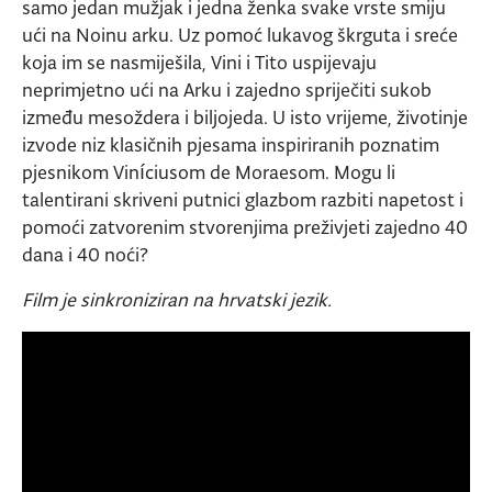
samo jedan mužjak i jedna ženka svake vrste smiju
ući na Noinu arku. Uz pomoć lukavog škrguta i sreće
koja im se nasmiješila, Vini i Tito uspijevaju
neprimjetno ući na Arku i zajedno spriječiti sukob
između mesoždera i biljojeda. U isto vrijeme, životinje
izvode niz klasičnih pjesama inspiriranih poznatim
pjesnikom Viníciusom de Moraesom. Mogu li
talentirani skriveni putnici glazbom razbiti napetost i
pomoći zatvorenim stvorenjima preživjeti zajedno 40
dana i 40 noći?
Film je sinkroniziran na hrvatski jezik.