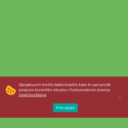
Djecjakuca.hr koristi slatke kolačiće kako bi vam pružili
potpuno korisničko iskustvo i funkcionalnost stranica.
Uvjeti korištenja
Open 
Prihvaćam
Newsletter je prava stvar! Nema šanse