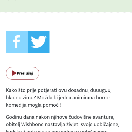
Preslušaj
Kako što prije potjerati ovu dosadnu, duuuguu,
hladnu zimu? Možda bi jedna animirana horror
komedija mogla pomoći!
Godinu dana nakon njihove čudovišne avanture,
obitelj Wishbone nastavlja živjeti svoje uobičajene,
ljudske živote ispunjene jednako uobičajenim