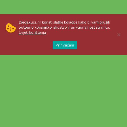
Djecjakuca.hr koristi slatke kolačiće kako bi vam pružili
potpuno korisničko iskustvo i funkcionalnost stranica.
Uvjeti korištenja
Open 
Prihvaćam
Newsletter je prava stvar! Nema šanse
da vam promakne nešto važno što se
događa u našem veselom životu.
Šaljemo pozive na programe, najvažnije
vijesti, super priče čim se pojave...