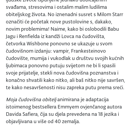
svađama, stresovima i ostalim malim ludilima
obiteljskog života. No iznenadni susret s Milom Starr
označiti će početak nove pustolovine s, dakako,
novim problemima! Naime, kako bi oslobodili Babu
Jagu i Renfielda iz kandži Lovca na čudovišta,
četvorka Wishbone ponovno se ukazuje u svom
čudovišnom izdanju: vampir, Frankesteinovo
čudovište, mumija i vukodlak u društvu svojih kućnih
ljubimaca ponovno putuju svijetom ne bi li spasili
svoje prijatelje, stekli nova čudovišna poznanstva i
konačno shvatili kako nitko, ali baš nitko nije savršen,
te kako nesavršenosti nisu zapreka putu prema sreći.
Moja čudovišna obitelj
animirana je adaptacija
istoimenog bestsellera Emmyem ovjenčanog autora
Davida Safiera, čija su djela prevedena na 18 jezika i
objavljivana u više od 40 zemalja.