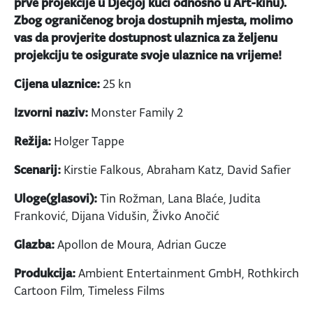
prve projekcije u Dječjoj kući odnosno u Art-kinu).
Zbog ograničenog broja dostupnih mjesta, molimo
vas da provjerite dostupnost ulaznica za željenu
projekciju te osigurate svoje ulaznice na vrijeme!
Cijena ulaznice:
25 kn
Izvorni naziv:
Monster Family 2
Režija:
Holger Tappe
Scenarij:
Kirstie Falkous, Abraham Katz, David Safier
Uloge(glasovi):
Tin Rožman, Lana Blaće, Judita
Franković, Dijana Vidušin, Živko Anočić
Glazba:
Apollon de Moura, Adrian Gucze
Produkcija:
Ambient Entertainment GmbH, Rothkirch
Cartoon Film, Timeless Films