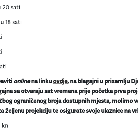
 20 sati
u 18 sati
ti
ti
ati
aviti
online
na linku
ovdje
, na blagajni u prizemlju Dj
gajne se otvaraju sat vremena prije početka prve proje
 Zbog ograničenog broja dostupnih mjesta, molimo va
a željenu projekciju te osigurate svoje ulaznice na v
0 kn