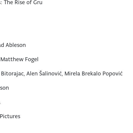
: The Rise of Gru
ad Ableson
, Matthew Fogel
 Bitorajac, Alen Šalinović, Mirela Brekalo Popović
gson
a
Pictures