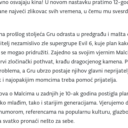
vno osvajaju kina! U novom nastavku pratimo 12-godi
ne najveći zlikovac svih vremena, u čemu mu svesr
a prošlog stoljeća Gru odrasta u predgrađu i mašta o
jubitelj nezamislivo zle supergrupe Evil 6, kuje plan k
 se mogao pridružiti. Zajedno sa svojim vjernim Ma
rvi zločinački pothvat, krađu dragocjenog kamena. Pr
roblema, a Gru ubrzo postaje njihov glavni neprijatel
ak i najopakijim momcima treba pomoć prijatelja.
mova o Malcima u zadnjih je 10-ak godina postigla pla
ako mlađim, tako i starijim generacijama. Vjerujemo
e humorom, referencama na popularnu kulturu, glazb
svatko pronaći nešto za sebe.