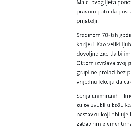
Malci ovog ljeta pono
pravom putu da posta
prijatelji.
Sredinom 70-tih godin
karijeri. Kao veliki l
dovoljno zao da bi im
Ottom izvršava svoj p
grupi ne prolazi bez p
vrijednu lekciju da č
Serija animiranih fil
su se uvukli u kožu k
nastavku koji obiluj
zabavnim elementima 