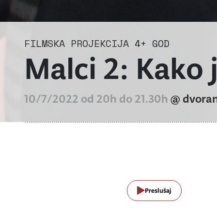
FILMSKA PROJEKCIJA
4+ GOD
Malci 2: Kako 
10/7/2022 od 20h do 21.30h
@ dvora
Preslušaj