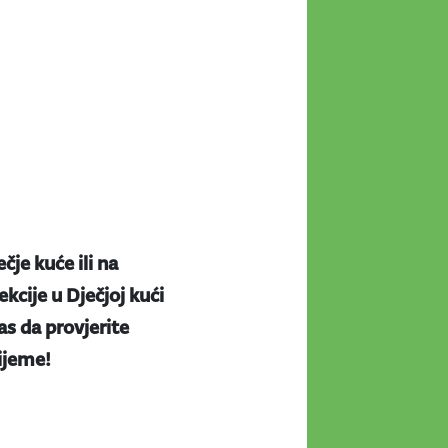
ečje kuće ili na
kcije u Dječjoj kući
s da provjerite
rijeme!