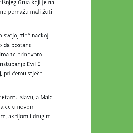
šnjeg Grua koji je na
dno pomažu mali žuti
 svojoj zločinačkoj
ako da postane
lcima te prinovom
istupanje Evil 6
j, pri čemu stječe
netarnu slavu, a Malci
 da će u novom
om, akcijom i drugim