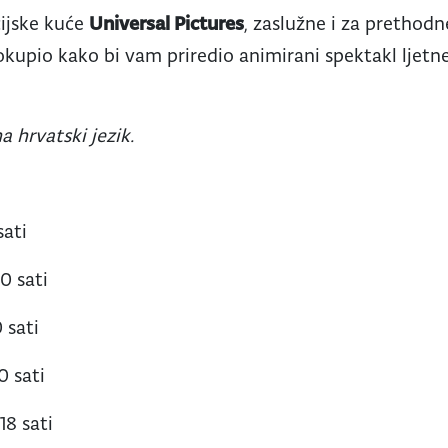
cijske kuće
Universal Pictures
, zaslužne i za prethodn
okupio kako bi vam priredio animirani spektakl ljetne
a hrvatski jezik.
sati
20 sati
 sati
0 sati
18 sati