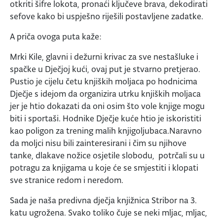
otkriti šifre lokota, pronaći ključeve brava, dekodirati
sefove kako bi uspješno riješili postavljene zadatke.
A priča ovoga puta kaže:
Mrki Kile, glavni i dežurni krivac za sve nestašluke i
spačke u Dječjoj kući, ovaj put je stvarno pretjerao.
Pustio je cijelu četu knjiških moljaca po hodnicima
Dječje s idejom da organizira utrku knjiških moljaca
jer je htio dokazati da oni osim što vole knjige mogu
biti i sportaši. Hodnike Dječje kuće htio je iskoristiti
kao poligon za trening malih knjigoljubaca.Naravno
da moljci nisu bili zainteresirani i čim su njihove
tanke, dlakave nožice osjetile slobodu, potrčali su u
potragu za knjigama u koje će se smjestiti i klopati
sve stranice redom i neredom.
Sada je naša predivna dječja knjižnica Stribor na 3.
katu ugrožena. Svako toliko čuje se neki mljac, mljac,