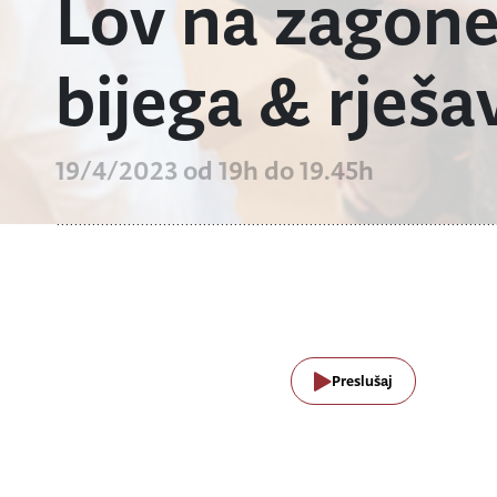
Lov na zagonet
bijega & rješa
19/4/2023 od 19h do 19.45h
Preslušaj