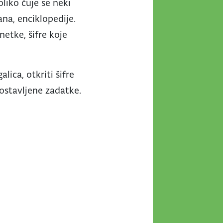
oliko čuje se neki
mana, enciklopedije.
netke, šifre koje
lica, otkriti šifre
 postavljene zadatke.