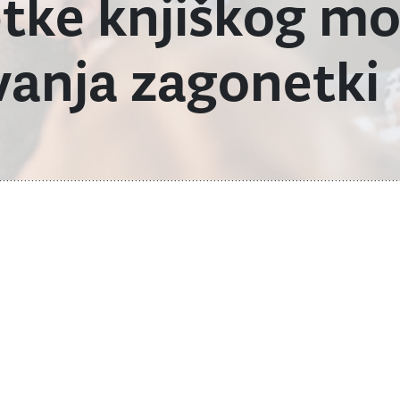
ke knjiškog mol
vanja zagonetki