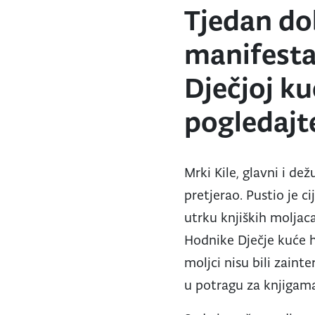
Tjedan dob
manifestac
Dječjoj ku
pogledaj
Mrki Kile, glavni i de
pretjerao. Pustio je c
utrku knjiških moljaca
Hodnike Dječje kuće h
moljci nisu bili zaint
u potragu za knjigama