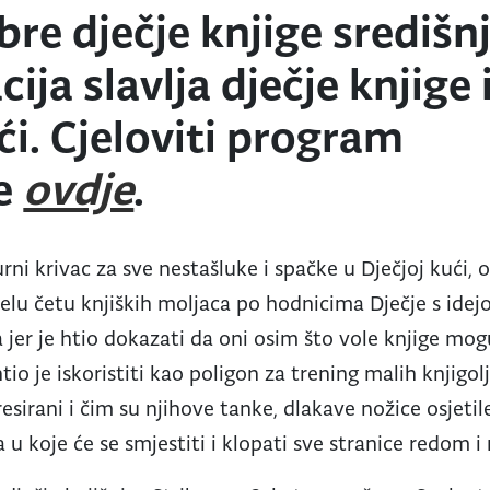
re dječje knjige središnj
ija slavlja dječje knjige 
ći. Cjeloviti program
te
ovdje
.
žurni krivac za sve nestašluke i spačke u Dječjoj kući, 
ijelu četu knjiških moljaca po hodnicima Dječje s ide
 jer je htio dokazati da oni osim što vole knjige mogu 
tio je iskoristiti kao poligon za trening malih knjig
eresirani i čim su njihove tanke, dlakave nožice osjeti
 u koje će se smjestiti i klopati sve stranice redom 