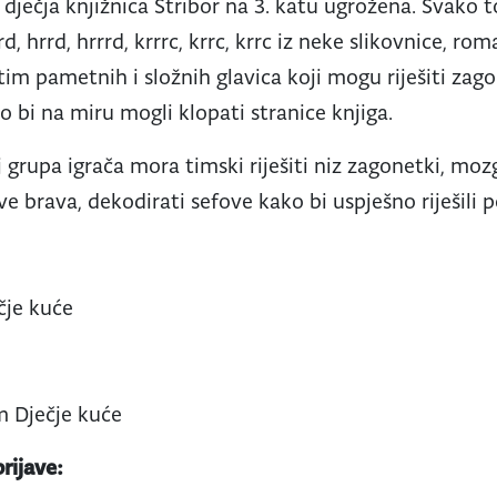
dječja knjižnica Stribor na 3. katu ugrožena. Svako t
rd, hrrd, hrrrd, krrrc, krrc, krrc iz neke slikovnice, ro
im pametnih i složnih glavica koji mogu riješiti zago
o bi na miru mogli klopati stranice knjiga.
 grupa igrača mora timski riješiti niz zagonetki, mozga
ve brava, dekodirati sefove kako bi uspješno riješili
čje kuće
m Dječje kuće
rijave: