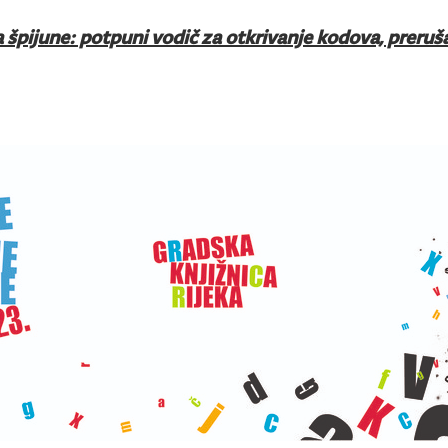
 špijune: potpuni vodič za otkrivanje kodova, preruša