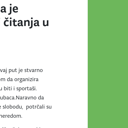
a je
i čitanja u
ovaj put je stvarno
jom da organizira
biti i sportaši.
oljubaca.Naravno da
le slobodu, potrčali su
i neredom.