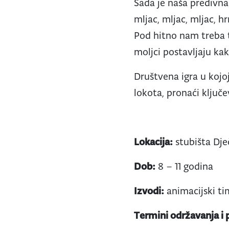
Sada je naša predivna 
mljac, mljac, mljac, hr
Pod hitno nam treba t
moljci postavljaju kak
Društvena igra u kojoj
lokota, pronaći ključe
Lokacija:
stubišta Dje
Dob:
8 – 11 godina
Izvodi:
animacijski ti
Termini održavanja i p