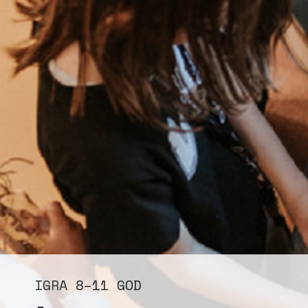
IGRA
8–11 GOD