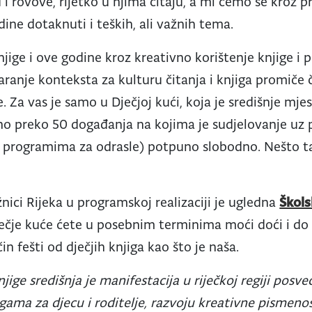
u i rovove, rijetko u njima čitaju, a mi ćemo se kroz
dine dotaknuti i teških, ali važnih tema.
jige i ove godine kroz kreativno korištenje knjige i 
aranje konteksta za kulturu čitanja i knjiga promiče 
 Za vas je samo u Dječjoj kući, koja je središnje mje
o preko 50 događanja na kojima je sudjelovanje uz pr
 o programima za odrasle) potpuno slobodno. Nešto t
nici Rijeka u programskoj realizaciji je ugledna
Škols
ečje kuće ćete u posebnim terminima moći doći i do 
in fešti od dječjih knjiga kao što je naša.
jige središnja je manifestacija u riječkoj regiji posve
igama za djecu i roditelje, razvoju kreativne pismenost