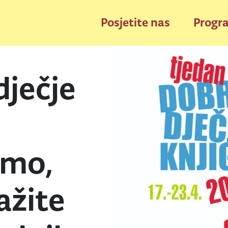
Posjetite nas
Progr
dječje
amo,
žite