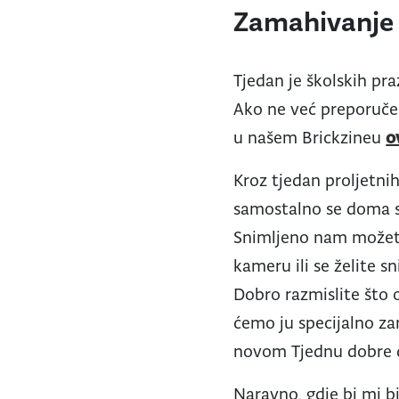
Zamahivanje 
Tjedan je školskih pr
Ako ne već preporuče
u našem Brickzineu
o
Kroz tjedan proljetni
samostalno se doma sni
Snimljeno nam možet
kameru ili se želite s
Dobro razmislite što o
ćemo ju specijalno za
novom Tjednu dobre dj
Naravno, gdje bi mi bil