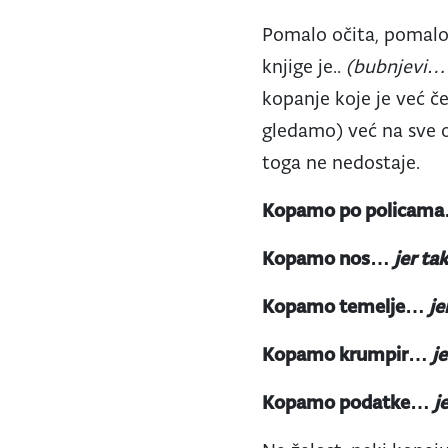
Pomalo očita, pomalo
knjige je..
(bubnjevi…
kopanje koje je već č
gledamo) već na sve o
toga ne nedostaje.
Kopamo po policam
Kopamo nos…
jer ta
Kopamo temelje…
je
Kopamo krumpir…
j
Kopamo podatke…
j