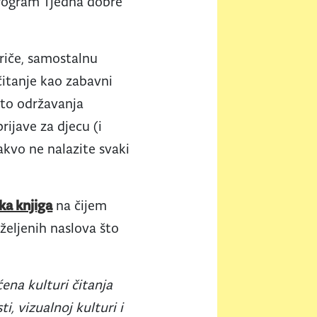
 program Tjedna dobre
priče, samostalnu
čitanje kao zabavni
sto održavanja
ijave za djecu (i
akvo ne nalazite svaki
ka knjiga
na čijem
željenih naslova što
ćena kulturi čitanja
i, vizualnoj kulturi i