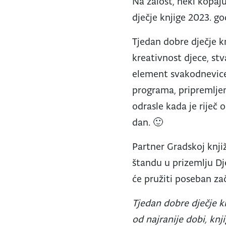
Na žalost, neki kopaj
dječje knjige 2023. go
Tjedan dobre dječje kn
kreativnost djece, stv
element svakodnevice.
programa, pripremljen
odrasle kada je riječ
dan. 🙂
Partner Gradskoj knjiž
štandu u prizemlju Dj
će pružiti poseban zač
Tjedan dobre dječje kn
od najranije dobi, knj