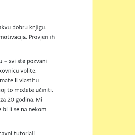
kakvu dobru knjigu.
tivacija. Provjeri ih
 – svi ste pozvani
kovnicu volite.
mate li vlastitu
joj to možete učiniti.
i za 20 godina. Mi
 bi li se na nekom
tavni tutoriali