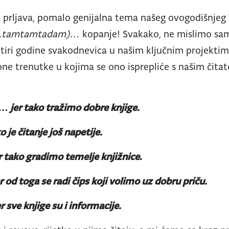
 prljava, pomalo genijalna tema našeg ovogodišnjeg 
.tamtamtadam)
… kopanje! Svakako, ne mislimo samo
etiri godine svakodnevica u našim ključnim projektim
ne trenutke u kojima se ono isprepliće s našim čitat
a…
jer tako tražimo dobre knjige.
ko je čitanje još napetije.
r tako gradimo temelje knjižnice
.
er od toga se radi čips koji volimo uz dobru priču.
er sve knjige su i informacije.