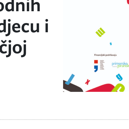
odnih
jecu i
čjoj