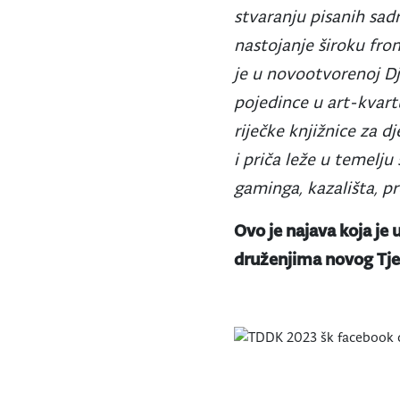
stvaranju pisanih sadr
nastojanje široku fron
je u novootvorenoj Dje
pojedince u art-kvart
riječke knjižnice za d
i priča leže u temelj
gaminga, kazališta, p
Ovo je najava koja je
druženjima novog Tjed