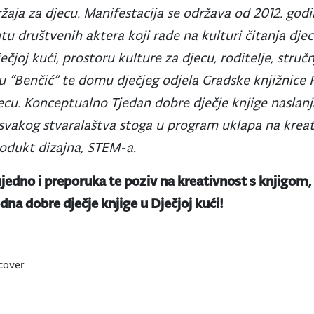
žaja za djecu. Manifestacija se održava od 2012. godi
tu društvenih aktera koji rade na kulturi čitanja dje
čjoj kući, prostoru kulture za djecu, roditelje, struč
u “Benčić” te domu dječjeg odjela Gradske knjižnice R
jecu. Konceptualno Tjedan dobre dječje knjige naslanj
u svakog stvaralaštva stoga u program uklapa na kre
rodukt dizajna, STEM-a.
 ujedno i preporuka te poziv na kreativnost s knjigom,
na dobre dječje knjige u Dječjoj kući!