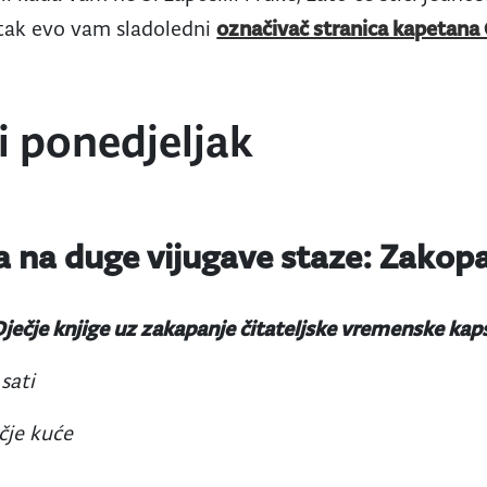
etak evo vam sladoledni
označivač stranica kapetana
i ponedjeljak
a na duge vijugave staze: Zakop
ječje knjige uz zakapanje čitateljske vremenske kap
 sati
čje kuće