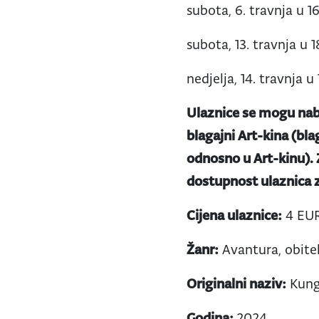
subota, 6. travnja u 16
subota, 13. travnja u 1
nedjelja, 14. travnja u 
Ulaznice se mogu nab
blagajni Art-kina (bla
odnosno u Art-kinu).
dostupnost ulaznica z
Cijena ulaznice:
4 EU
Žanr:
Avantura, obitel
Originalni naziv:
Kung
Godina:
2024.