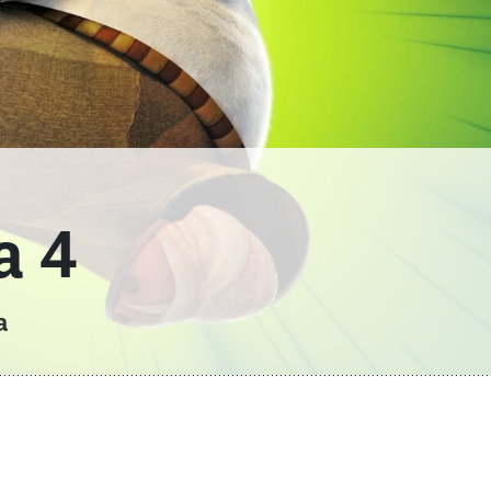
a 4
a