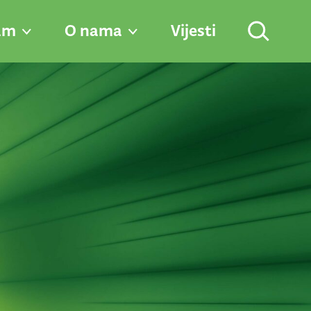
am
O nama
Vijesti