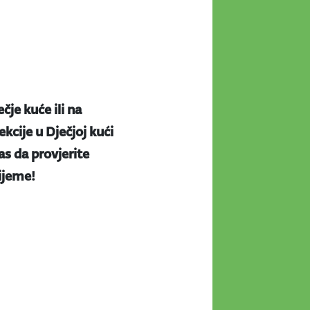
ečje kuće ili na
kcije u Dječjoj kući
s da provjerite
rijeme!