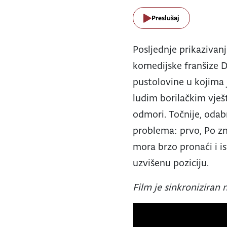
Preslušaj
Posljednje prikazivanj
komedijske franšize
pustolovine u kojima
ludim borilačkim vješ
odmori. Točnije, odab
problema: prvo, Po zn
mora brzo pronaći i i
uzvišenu poziciju.
Film je sinkroniziran n