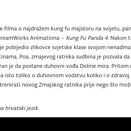
e filma o najdražem kung fu majstoru na svijetu, pand
 DreamWorks Animationa –
Kung Fu Panda 4.
Nakon t
 je pobijedio zlikovce svjetske klase svojom nenadm
tinama, Poa, zmajevog ratnika sudbina je pozvala d
ran je da postane duhovni vođa Doline mira. Pritom 
a isto toliko o duhovnom vodstvu koliko i o zdravoj 
strenirati novog Zmajskog ratnika prije nego što mož
a hrvatski jezik.