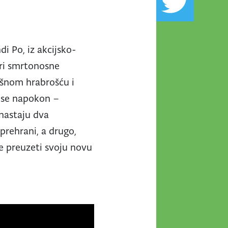
i Po, iz akcijsko-
ri smrtonosne
ašnom hrabrošću i
a se napokon –
nastaju dva
prehrani, a drugo,
e preuzeti svoju novu