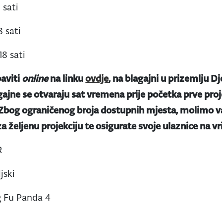
 sati
8 sati
18 sati
aviti
online
na linku
ovdje
, na blagajni u prizemlju Dj
gajne se otvaraju sat vremena prije početka prve proje
 Zbog ograničenog broja dostupnih mjesta, molimo va
a željenu projekciju te osigurate svoje ulaznice na v
R
jski
 Fu Panda 4