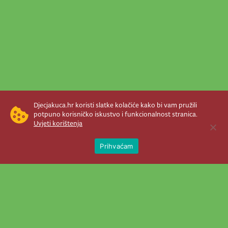
Djecjakuca.hr koristi slatke kolačiće kako bi vam pružili
potpuno korisničko iskustvo i funkcionalnost stranica.
Uvjeti korištenja
Open 
Prihvaćam
Newsletter je prava stvar! Nema šanse
da vam promakne nešto važno što se
događa u našem veselom životu.
Šaljemo pozive na programe, najvažnije