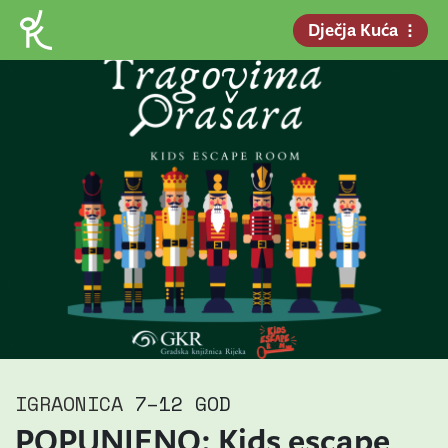
Dječja Kuća
IGRAONICA
7–12 GOD
POPUNJENO: Kids escape