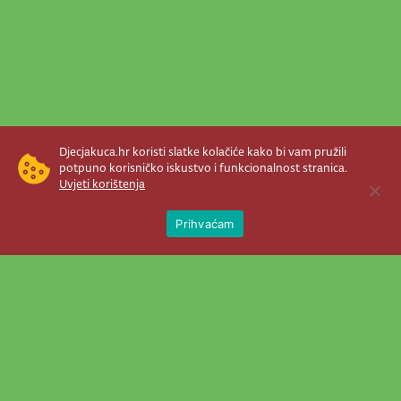
Djecjakuca.hr koristi slatke kolačiće kako bi vam pružili
potpuno korisničko iskustvo i funkcionalnost stranica.
Uvjeti korištenja
Open 
Prihvaćam
Newsletter je prava stvar! Nema šanse
da vam promakne nešto važno što se
događa u našem veselom životu.
Šaljemo pozive na programe, najvažnije
vijesti, super priče čim se pojave...