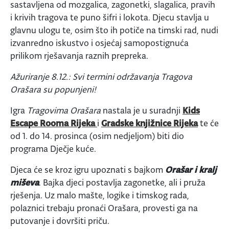
sastavljena od mozgalica, zagonetki, slagalica, pravih
i krivih tragova te puno šifri i lokota. Djecu stavlja u
glavnu ulogu te, osim što ih potiče na timski rad, nudi
izvanredno iskustvo i osjećaj samopostignuća
prilikom rješavanja raznih prepreka.
Ažuriranje 8.12.: Svi termini održavanja Tragova
Orašara su popunjeni!
Igra
Tragovima Orašara
nastala je u suradnji
Kids
Escape Rooma Rijeka
i
Gradske knjižnice Rijeka
te će
od 1. do 14. prosinca (osim nedjeljom) biti dio
programa Dječje kuće.
Djeca će se kroz igru upoznati s bajkom
Orašar i kralj
miševa
. Bajka djeci postavlja zagonetke, ali i pruža
rješenja. Uz malo mašte, logike i timskog rada,
polaznici trebaju pronaći Orašara, provesti ga na
putovanje i dovršiti priču.