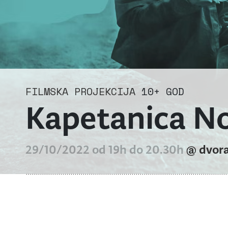
FILMSKA PROJEKCIJA
10+ GOD
Kapetanica N
29/10/2022 od 19h do 20.30h
@ dvor