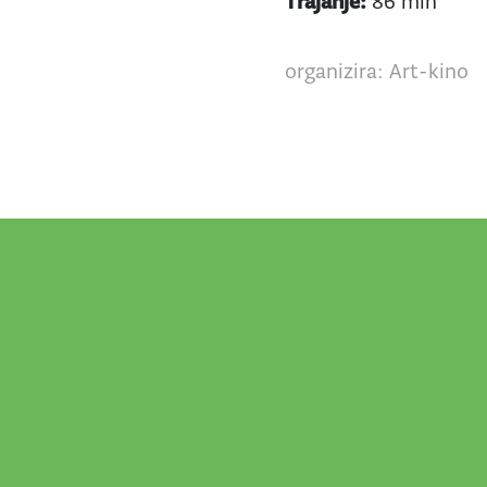
Trajanje:
86 min
organizira: Art-kino