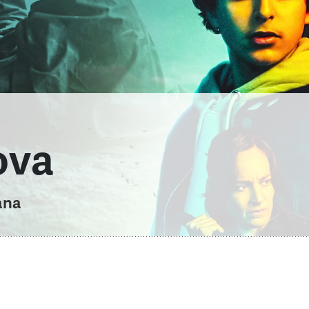
ova
ana