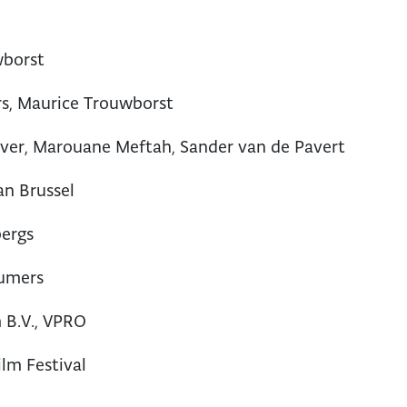
wborst
s, Maurice Trouwborst
jver, Marouane Meftah, Sander van de Pavert
an Brussel
bergs
umers
m B.V., VPRO
ilm Festival