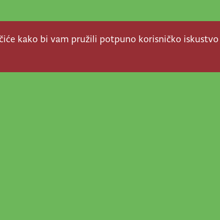
ačiće kako bi vam pružili potpuno korisničko iskustvo
a stvar! Nema šanse da
a u našem veselom životu
nije vijesti, super priče