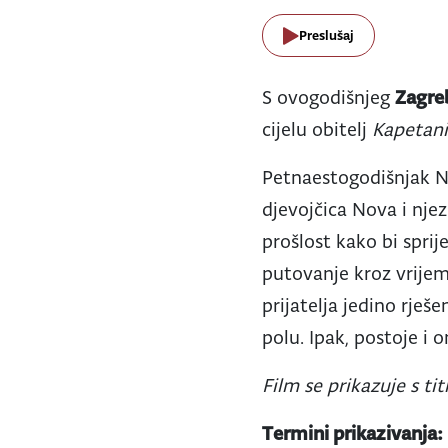
Preslušaj
S ovogodišnjeg
Zagreb
cijelu obitelj
Kapetan
Petnaestogodišnjak Na
djevojčica Nova i njez
prošlost kako bi sprij
putovanje kroz vrijem
prijatelja jedino rje
polu. Ipak, postoje i o
Film se prikazuje s t
Termini prikazivanja: