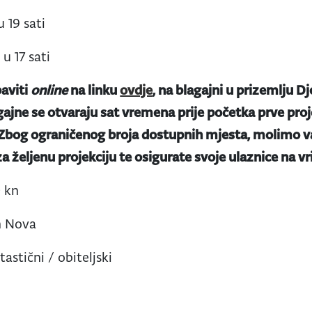
u 19 sati
 u 17 sati
aviti
online
na linku
ovdje
, na blagajni u prizemlju Dj
gajne se otvaraju sat vremena prije početka prve proje
 Zbog ograničenog broja dostupnih mjesta, molimo va
a željenu projekciju te osigurate svoje ulaznice na v
 kn
n Nova
stični / obiteljski