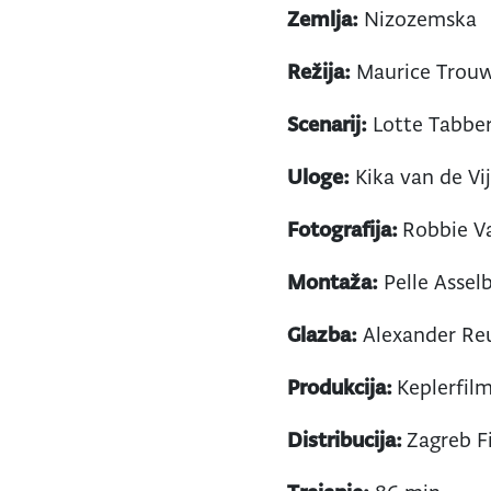
Zemlja:
Nizozemska
Režija:
Maurice Trou
Scenarij:
Lotte Tabber
Uloge:
Kika van de Vi
Fotografija:
Robbie V
Montaža:
Pelle Assel
Glazba:
Alexander Re
Produkcija:
Keplerfil
Distribucija:
Zagreb F