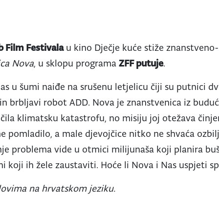
 Film Festivala
u kino Dječje kuće stiže znanstveno-
ica Nova
, u sklopu programa
ZFF putuje
.
s u šumi naiđe na srušenu letjelicu čiji su putnici 
in brbljavi robot ADD. Nova je znanstvenica iz budućn
ečila klimatsku katastrofu, no misiju joj otežava činje
e pomladilo, a male djevojčice nitko ne shvaća ozbil
šenje problema vide u otmici milijunaša koji planira b
ni koji ih žele zaustaviti. Hoće li Nova i Nas uspjeti s
itlovima na hrvatskom jeziku.