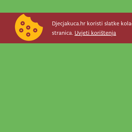
Djecjakuca.hr koristi slatke kol
stranica.
Uvjeti korištenja
Newsletter je prav
važno što se događ
programe, najvaž