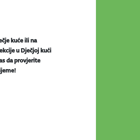
ečje kuće ili na
kcije u Dječjoj kući
s da provjerite
rijeme!