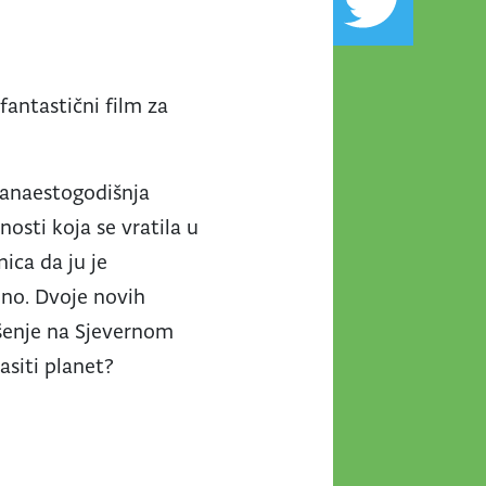
fantastični film za
dvanaestogodišnja
osti koja se vratila u
nica da ju je
jno. Dvoje novih
ušenje na Sjevernom
pasiti planet?