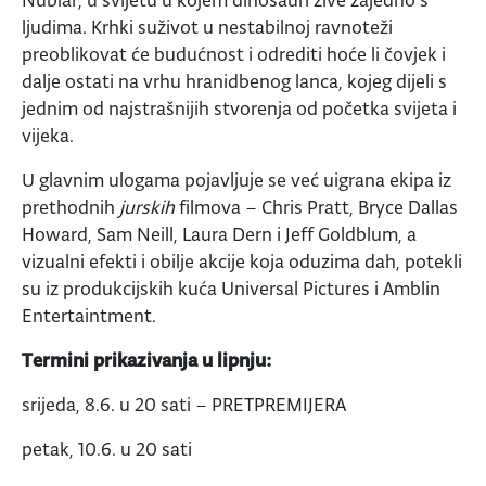
Nublar, u svijetu u kojem dinosauri žive zajedno s
ljudima. Krhki suživot u nestabilnoj ravnoteži
preoblikovat će budućnost i odrediti hoće li čovjek i
dalje ostati na vrhu hranidbenog lanca, kojeg dijeli s
jednim od najstrašnijih stvorenja od početka svijeta i
vijeka.
U glavnim ulogama pojavljuje se već uigrana ekipa iz
prethodnih
jurskih
filmova – Chris Pratt, Bryce Dallas
Howard, Sam Neill, Laura Dern i Jeff Goldblum, a
vizualni efekti i obilje akcije koja oduzima dah, potekli
su iz produkcijskih kuća Universal Pictures i Amblin
Entertaintment.
Termini prikazivanja u lipnju:
srijeda, 8.6. u 20 sati – PRETPREMIJERA
petak, 10.6. u 20 sati