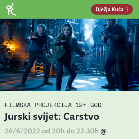
Dječja Kuća
FILMSKA PROJEKCIJA
12+ GOD
Jurski svijet: Carstvo
26/6/2022 od 20h do 22.30h
@