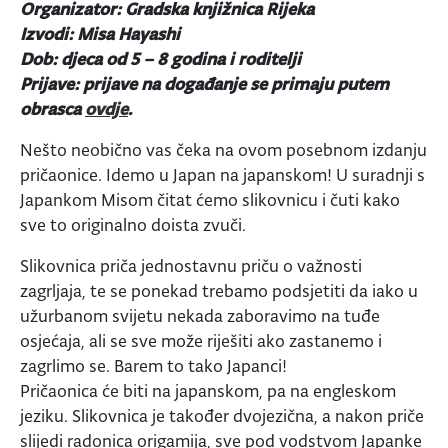
Organizator: Gradska knjižnica Rijeka
Izvodi: Misa Hayashi
Dob: djeca od 5 – 8 godina i roditelji
Prijave: prijave na događanje se primaju putem
obrasca
ovdje
.
Nešto neobično vas čeka na ovom posebnom izdanju
pričaonice. Idemo u Japan na japanskom! U suradnji s
Japankom Misom čitat ćemo slikovnicu i čuti kako
sve to originalno doista zvuči.
Slikovnica priča jednostavnu priču o važnosti
zagrljaja, te se ponekad trebamo podsjetiti da iako u
užurbanom svijetu nekada zaboravimo na tuđe
osjećaja, ali se sve može riješiti ako zastanemo i
zagrlimo se. Barem to tako Japanci!
Pričaonica će biti na japanskom, pa na engleskom
jeziku. Slikovnica je također dvojezična, a nakon priče
slijedi radonica origamija, sve pod vodstvom Japanke