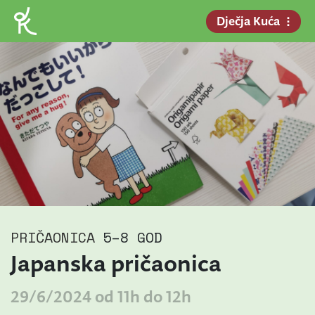
Dječja Kuća
PRIČAONICA
5–8 GOD
Japanska pričaonica
29/6/2024 od 11h do 12h