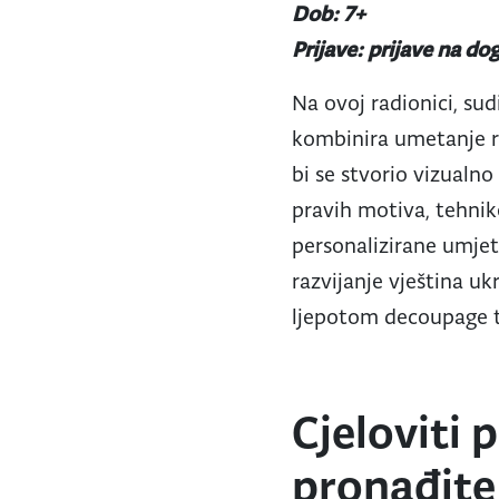
Dob: 7+
Prijave: prijave na d
Na ovoj radionici, su
kombinira umetanje ra
bi se stvorio vizualn
pravih motiva, tehnike
personalizirane umjetn
razvijanje vještina uk
ljepotom decoupage t
Cjeloviti
pronađit