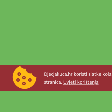
Djecjakuca.hr koristi slatke kol
stranica.
Uvjeti korištenja