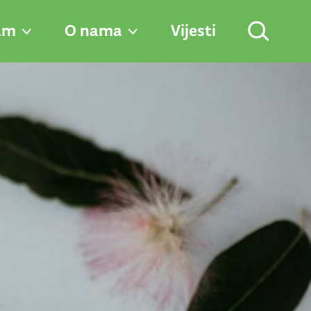
am
O nama
Vijesti