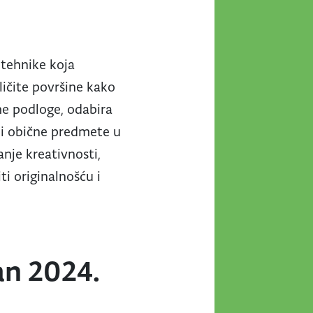
 tehnike koja
ličite površine kako
eme podloge, odabira
ali obične predmete u
anje kreativnosti,
ti originalnošću i
an 2024.