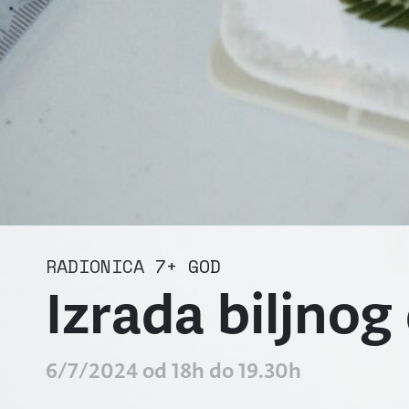
RADIONICA
7+ GOD
Izrada biljno
6/7/2024 od 18h do 19.30h