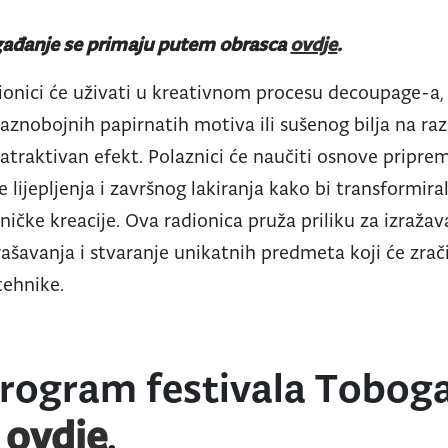
ogađanje se primaju putem obrasca
ovdje
.
dionici će uživati u kreativnom procesu decoupage-a,
znobojnih papirnatih motiva ili sušenog bilja na raz
o atraktivan efekt. Polaznici će naučiti osnove pripr
 lijepljenja i završnog lakiranja kako bi transformir
ičke kreacije. Ova radionica pruža priliku za izražav
rašavanja i stvaranje unikatnih predmeta koji će zrači
ehnike.
 program festivala Tobog
e
ovdje
.