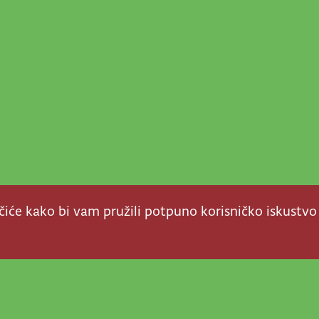
ačiće kako bi vam pružili potpuno korisničko iskustvo