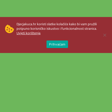
Djecjakuca.hr koristi slatke kolačiće kako bi vam pružili
potpuno korisničko iskustvo i funkcionalnost stranica.
Uvjeti korištenja
Open 
Prihvaćam
Newsletter je prava stvar! Nema šanse
da vam promakne nešto važno što se
događa u našem veselom životu.
Šaljemo pozive na programe, najvažnije
vijesti, super priče čim se pojave...