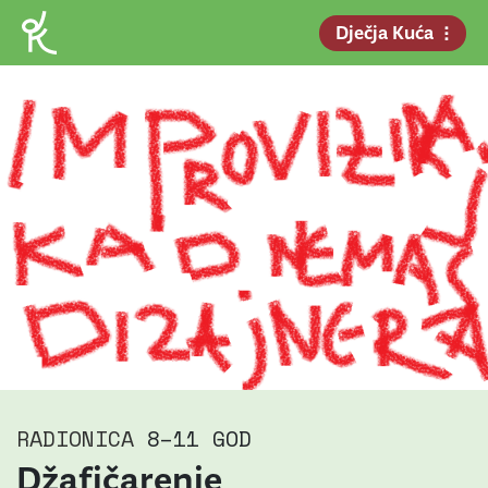
Dječja Kuća
RADIONICA
8–11 GOD
Džafičarenje