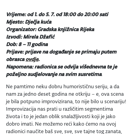
Vrijeme: od 1. do 5. 7. od 18:00 do 20:00 sati
Mjesto: Dječja kuća
Organizator: Gradska knjižnica Rijeka
Izvodi: Mirela Džafić
Dob: 8 – 11 godina
Prijave: prijave na događanje se primaju putem
obrasca
ovdje
.
Napomena: radionica se odvija višednevna te je
poželjno sudjelovanje na svim susretima
.
Ne pamtimo neku dobru humorističnu seriju, a da
nam za jedno deset godina ne otkriju – e, ova scena
je bila potpuno improvizirana, to nije bilo u scenariju!
Improvizacija nas prati u različitim segmentima
života i to je jedan oblik snalažljivosti koji je jako
dobro imati. Ne možemo reći kako ćemo na ovoj
radionici naučite baš sve, sve, sve tajne tog zanata,