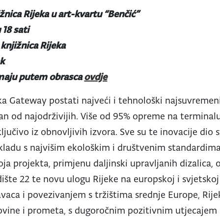
žnica Rijeka u art-kvartu “Benčić”
 18 sati
knjižnica Rijeka
ak
rimaju putem obrasca
ovdje
ka Gateway postati najveći i tehnološki najsuvremen
edan od najodrživijih. Više od 95% opreme na terminalu
sključivo iz obnovljivih izvora. Sve su te inovacije dio
skladu s najvišim ekološkim i društvenim standardim
oja projekta, primjenu daljinski upravljanih dizalica
šte 22 te novu ulogu Rijeke na europskoj i svjetskoj l
aca i povezivanjem s tržištima srednje Europe, Rije
ovine i prometa, s dugoročnim pozitivnim utjecajem 