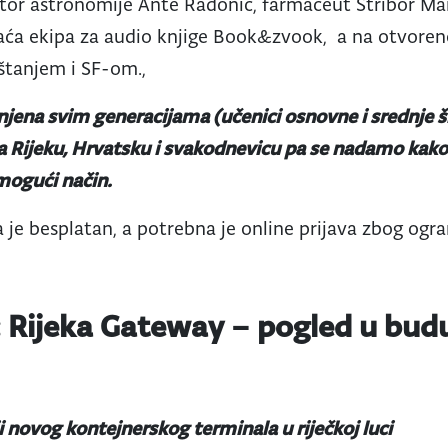
tor astronomije Ante Radonić, farmaceut Stribor Ma
aća ekipa za audio knjige Book&zvook, a na otvoren
štanjem i SF-om.,
jena svim generacijama (učenici osnovne i srednje šk
a Rijeku, Hrvatsku i svakodnevicu pa se nadamo kako
i mogući način.
 je besplatan, a potrebna je online prijava zbog ogr
: Rijeka Gateway – pogled u budu
i novog kontejnerskog terminala u riječkoj luci