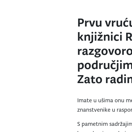
Prvu vruć
knjižnici 
razgovor
područjim
Zato rad
Imate u ušima onu mel
znanstvenike u raspo
S pametnim sadržajima