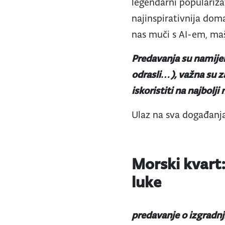
legendarni populariza
najinspirativnija dom
nas muči s AI-em, ma
Predavanja su namijen
odrasli…), važna su z
iskoristiti na najbolj
Ulaz na sva događanja
Morski kvart
luke
predavanje o izgradnj