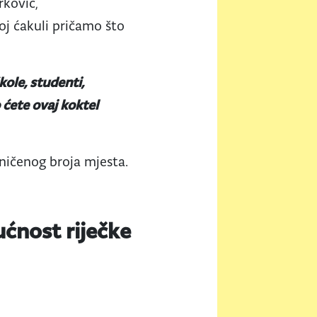
rković,
oj ćakuli pričamo što
ole, studenti,
 ćete ovaj koktel
aničenog broja mjesta.
ćnost riječke