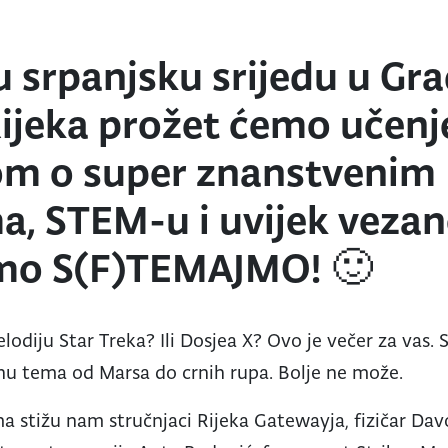
u srpanjsku srijedu u Gr
Rijeka prožet ćemo učenj
om o super znanstvenim
a, STEM-u i uvijek veza
imo S(F)TEMAJMO! 🙂
odiju Star Treka? Ili Dosjea X? Ovo je večer za vas.
nu tema od Marsa do crnih rupa. Bolje ne može.
 stižu nam stručnjaci Rijeka Gatewayja, fizičar Dav