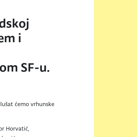
adskoj
em i
nom SF-u.
 Slušat ćemo vrhunske
or Horvatić,