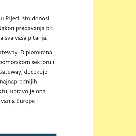
u Rijeci, što donosi
! Nakon predavanja bit
a sva vaša pitanja.
 Gateway. Diplomirana
u pomorskom sektoru i
a Gateway, dočekuje
 najnaprednijih
ektu, upravo je ona
ivanja Europe i