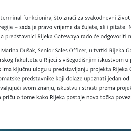
 terminal funkcionira, što znači za svakodnevni život 
egije – sada je pravo vrijeme da čujete, ali i pitate
 a predstavnici Rijeka Gatewaya rado će odgovoriti n
 Marina Dušak, Senior Sales Officer, u tvrtki Rijeka
rskog fakulteta u Rijeci s višegodišnjim iskustvom 
as ima ključnu ulogu u predstavljanju projekta Rijek
lomatske predstavnike koji dolaze upoznati jedan od
hvaljujući svom znanju, iskustvu i strasti prema proj
a priču o tome kako Rijeka postaje nova točka povez