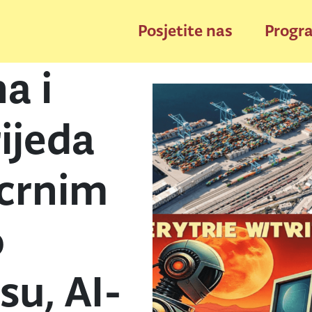
Posjetite nas
Progr
a i
rijeda
 crnim
o
su, AI-