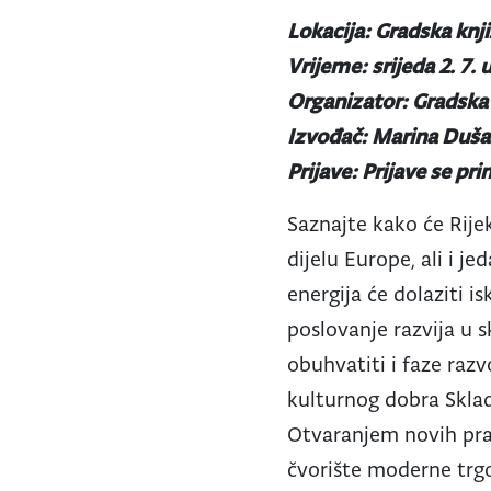
Lokacija: Gradska knji
Vrijeme: srijeda 2. 7. u
Organizator: Gradska 
Izvođač: Marina Duš
Prijave: Prijave se p
Saznajte kako će Rije
dijelu Europe, ali i j
energija će dolaziti i
poslovanje razvija u 
obuhvatiti i faze razv
kulturnog dobra Skladi
Otvaranjem novih prav
čvorište moderne trg