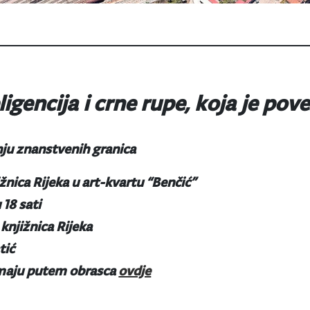
igencija i crne rupe, koja je pov
ju znanstvenih granica
žnica Rijeka u art-kvartu “Benčić”
 18 sati
knjižnica Rijeka
tić
rimaju putem obrasca
ovdje