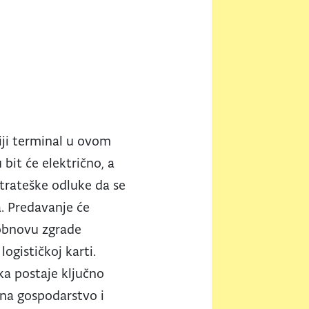
iji terminal u ovom
 bit će električno, a
 strateške odluke da se
a. Predavanje će
, obnovu zgrade
ogističkoj karti.
ka postaje ključno
na gospodarstvo i