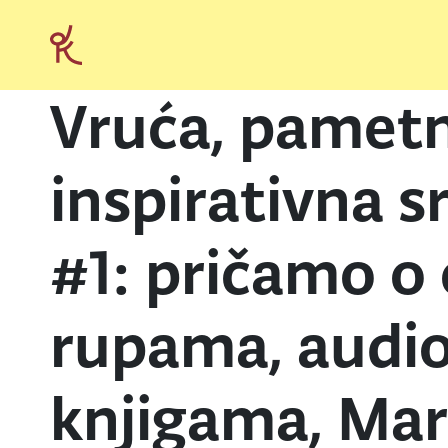
Vruća, pametn
inspirativna s
#1: pričamo o
rupama, audi
knjigama, Mar