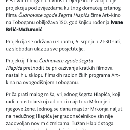
Festival Tobogan u dvorištu Dječje kuće zaključuje
projekcija pod zvijezdama kultnog domaćeg crtanog
filma
Čudnovate zgode šegrta Hlapića
čime Art-kino
na Toboganu obilježava 150. godišnjicu rođenja
Ivane
Brlić-Mažuranić
.
Projekcija se održava u subotu, 6. srpnja u 21:30 sati,
uz slobodan ulaz za sve posjetitelje.
Projekciji filma
Čudnovate zgode šegrta
Hlapića
prethodit će prikazivanje kratkih filmova
nastalih u sklopu filmskih radioničkih programa Art-
kina na ovogodišnjem Toboganu.
Priča prati malog miša, vrijednog šegrta Hlapića, koji
radi u postolarskoj radionici majstora Mrkonje i
njegove žene. Jednog se dana majstor Mrkonja naljuti
na nedužnog Hlapića jer gradonačelnikov sin nije
zadovoljan novim čizmicama. Tužan Hlapić stoga