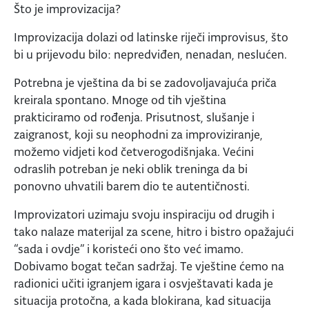
Što je improvizacija?
Improvizacija dolazi od latinske riječi improvisus, što
bi u prijevodu bilo: nepredviđen, nenadan, neslućen.
Potrebna je vještina da bi se zadovoljavajuća priča
kreirala spontano. Mnoge od tih vještina
prakticiramo od rođenja. Prisutnost, slušanje i
zaigranost, koji su neophodni za improviziranje,
možemo vidjeti kod četverogodišnjaka. Većini
odraslih potreban je neki oblik treninga da bi
ponovno uhvatili barem dio te autentičnosti.
Improvizatori uzimaju svoju inspiraciju od drugih i
tako nalaze materijal za scene, hitro i bistro opažajući
“sada i ovdje” i koristeći ono što već imamo.
Dobivamo bogat tečan sadržaj. Te vještine ćemo na
radionici učiti igranjem igara i osvještavati kada je
situacija protočna, a kada blokirana, kad situacija