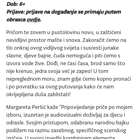
Dob: 6+
Prijave: prijave na događanje se primaju putem
obrasca
ovdje
.
Pričom te zovem u pustolovinu novu, u zaštićeni
nevidljivi prostor mašte i snova. Zakoračit ćemo na
tlo onkraj ovog vidljivog svijeta i susresti junake
slavne, djeve bajne, čuda nemoguća i piti ćemo s
izvora vode žive. Dođi, ne časi časa, brod samo što
nije krenuo, jedra svoja već je zapeo! U tom
nepreglednom moru, znam gdje ćemo kopno pronaći
i po povratku sa ovog putovanja kako će nam
okrijepljena duša zablistati!
Margareta Peršić kaže “Pripovijedanje priče po mojem
izboru, izuzetan je audiovizualni doživljaj za djecu i
odrasle. Svojim pristupom, odabranu narodnu bajku
podižem na razinu zasebnog, specifičnog scenskog
izričaja. U svojoj izvedbi kombiniram elemente