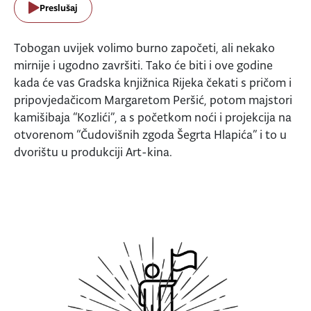
Preslušaj
Tobogan uvijek volimo burno započeti, ali nekako
mirnije i ugodno završiti. Tako će biti i ove godine
kada će vas Gradska knjižnica Rijeka čekati s pričom i
pripovjedačicom Margaretom Peršić, potom majstori
kamišibaja “Kozlići”, a s početkom noći i projekcija na
otvorenom “Čudovišnih zgoda Šegrta Hlapića” i to u
dvorištu u produkciji Art-kina.