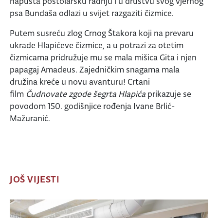
napušta postolarsku radnju i u društvu svog vjernog
psa Bundaša odlazi u svijet razgaziti čizmice.
Putem susreću zlog Crnog Štakora koji na prevaru
ukrade Hlapićeve čizmice, a u potrazi za otetim
čizmicama pridružuje mu se mala mišica Gita i njen
papagaj Amadeus. Zajedničkim snagama mala
družina kreće u novu avanturu! Crtani
film
Čudnovate zgode šegrta Hlapića
prikazuje se
povodom 150. godišnjice rođenja Ivane Brlić-
Mažuranić.
JOŠ VIJESTI