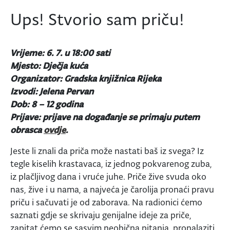
Ups! Stvorio sam priču!
Vrijeme: 6. 7. u 18:00 sati
Mjesto: Dječja kuća
Organizator: Gradska knjižnica Rijeka
Izvodi: Jelena Pervan
Dob: 8 – 12 godina
Prijave: prijave na događanje se primaju putem
obrasca
ovdje
.
Jeste li znali da priča može nastati baš iz svega? Iz
tegle kiselih krastavaca, iz jednog pokvarenog zuba,
iz plačljivog dana i vruće juhe. Priče žive svuda oko
nas, žive i u nama, a najveća je čarolija pronaći pravu
priču i sačuvati je od zaborava. Na radionici ćemo
saznati gdje se skrivaju genijalne ideje za priče,
zapitat ćemo se sasvim neobična pitanja, pronalaziti