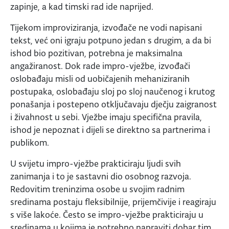
zapinje, a kad timski rad ide naprijed.
Tijekom improviziranja, izvođače ne vodi napisani
tekst, već oni igraju potpuno jedan s drugim, a da bi
ishod bio pozitivan, potrebna je maksimalna
angažiranost. Dok rade impro-vježbe, izvođači
oslobađaju misli od uobičajenih mehaniziranih
postupaka, oslobađaju sloj po sloj naučenog i krutog
ponašanja i postepeno otključavaju dječju zaigranost
i živahnost u sebi. Vježbe imaju specifična pravila,
ishod je nepoznat i dijeli se direktno sa partnerima i
publikom.
U svijetu impro-vježbe prakticiraju ljudi svih
zanimanja i to je sastavni dio osobnog razvoja.
Redovitim treninzima osobe u svojim radnim
sredinama postaju fleksibilnije, prijemčivije i reagiraju
s više lakoće. Često se impro-vježbe prakticiraju u
sredinama u kojima je potrebno napraviti dobar tim,