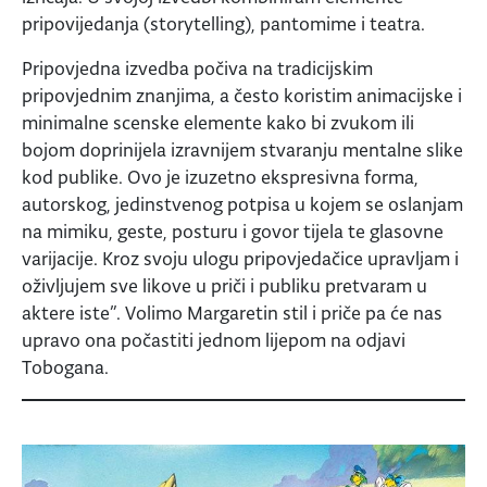
pripovijedanja (storytelling), pantomime i teatra.
Pripovjedna izvedba počiva na tradicijskim
pripovjednim znanjima, a često koristim animacijske i
minimalne scenske elemente kako bi zvukom ili
bojom doprinijela izravnijem stvaranju mentalne slike
kod publike. Ovo je izuzetno ekspresivna forma,
autorskog, jedinstvenog potpisa u kojem se oslanjam
na mimiku, geste, posturu i govor tijela te glasovne
varijacije. Kroz svoju ulogu pripovjedačice upravljam i
oživljujem sve likove u priči i publiku pretvaram u
aktere iste”. Volimo Margaretin stil i priče pa će nas
upravo ona počastiti jednom lijepom na odjavi
Tobogana.