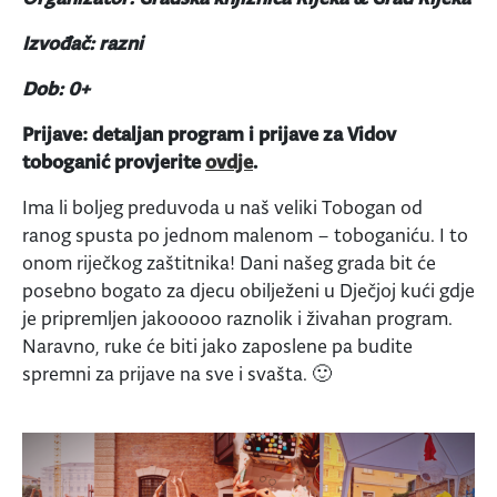
Izvođač: razni
Dob: 0+
Prijave: detaljan program i prijave za Vidov
toboganić provjerite
ovdje
.
Ima li boljeg preduvoda u naš veliki Tobogan od
ranog spusta po jednom malenom – toboganiću. I to
onom riječkog zaštitnika! Dani našeg grada bit će
posebno bogato za djecu obilježeni u Dječjoj kući gdje
je pripremljen jakooooo raznolik i živahan program.
Naravno, ruke će biti jako zaposlene pa budite
spremni za prijave na sve i svašta. 🙂