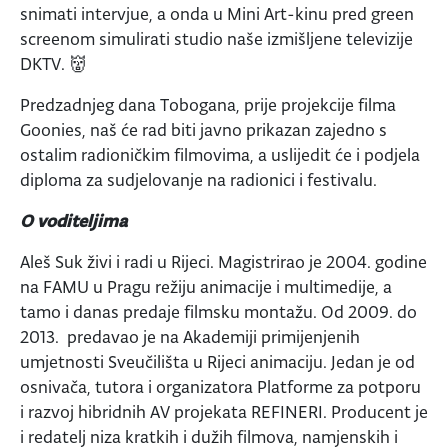
snimati intervjue, a onda u Mini Art-kinu pred green
screenom simulirati studio naše izmišljene televizije
DKTV. 👹
Predzadnjeg dana Tobogana, prije projekcije filma
Goonies, naš će rad biti javno prikazan zajedno s
ostalim radioničkim filmovima, a uslijedit će i podjela
diploma za sudjelovanje na radionici i festivalu.
O voditeljima
Aleš Suk živi i radi u Rijeci. Magistrirao je 2004. godine
na FAMU u Pragu režiju animacije i multimedije, a
tamo i danas predaje filmsku montažu. Od 2009. do
2013. predavao je na Akademiji primijenjenih
umjetnosti Sveučilišta u Rijeci animaciju. Jedan je od
osnivača, tutora i organizatora Platforme za potporu
i razvoj hibridnih AV projekata REFINERI. Producent je
i redatelj niza kratkih i dužih filmova, namjenskih i