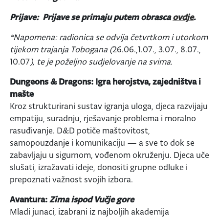
Prijave: Prijave se primaju putem obrasca
ovdje
.
*Napomena: radionica se odvija četvrtkom i utorkom
tijekom trajanja Tobogana (
26.06.,1.07., 3.07., 8.07.,
10.07
), te je poželjno sudjelovanje na svima.
Dungeons & Dragons: Igra herojstva, zajedništva i
mašte
Kroz strukturirani sustav igranja uloga, djeca razvijaju
empatiju, suradnju, rješavanje problema i moralno
rasuđivanje. D&D potiče maštovitost,
samopouzdanje i komunikaciju — a sve to dok se
zabavljaju u sigurnom, vođenom okruženju. Djeca uče
slušati, izražavati ideje, donositi grupne odluke i
prepoznati važnost svojih izbora.
Avantura:
Zima ispod Vučje gore
Mladi junaci, izabrani iz najboljih akademija