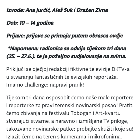
Izvode: Ana Jurčić, Aleš Suk i Dražen Zima
Dob: 10 – 14 godina
Prijave: prijave se primaju putem obrasca
ovdje
*Napomena: radionica se odvija tijekom tri dana
(25. – 27.6.). te je poželjno sudjelovanje na svima.
Priključi se dječjoj redakciji fiktivne televizije DKTV-a
u stvaranju fantastičnih televizijskih reportaža.
Imamo challenge: napravi prank!
Tijekom tri dana osposobit ćemo naše male reportere
i reporterke za pravi terenski novinarski posao! Pratit
ćemo zbivanja na festivalu Tobogan i Art-kvartu
stvarajući stvarne, a naravno i izmišljene TV priloge,
takozvane novinarske patke: probajte skužiti koje su!
Izlazit ćemo na teren s kamerama i mikrofonima,