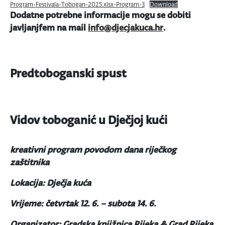
Program-Festivala-Tobogan-2025.xlsx-Program-3
Download
Dodatne potrebne informacije mogu se dobiti
javljanjfem na mail
info@djecjakuca.hr
.
Predtoboganski spust
Vidov toboganić u Dječjoj kući
kreativni program povodom dana riječkog
zaštitnika
Lokacija: Dječja kuća
Vrijeme: četvrtak 12. 6. – subota 14. 6.
Organizator: Gradska knjižnica Rijeka & Grad Rijeka