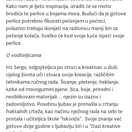
Kako nam je ljeto inspiracija, izradit će se motiv
brodića te perlice u bojama mora. Budući da je gotove
perlice potrebno fiksirati pečenjem u pećnici,
polaznici trebaju donijeti na radionicu manji lim za
pečenje kolača. Svatko će kod svoje kuće ispeći svoje
perlice.
O voditeljicama
Iris Sergo, odgojiteljica po struci a kreativac u duši,
cijelog života uči i stvara svoje kreacije, različitim
tehnikama ručnog rada. Šivanje, pletenje, heklanje,
lutke od moosgummi pjene, žica, boje, prirodni i
neoblikovani materijali… njezin su izazov i
zadovoljstvo. Posebnu ljubav je pronašla u crtanju
fraktalnih crteža, kao načinu nježnog rada na sebi te
postala i učiteljica škole “IskoniJa”. Svoje znanje već
gotovo dvije godine s ljubavlju širi i u “Oazi kreative