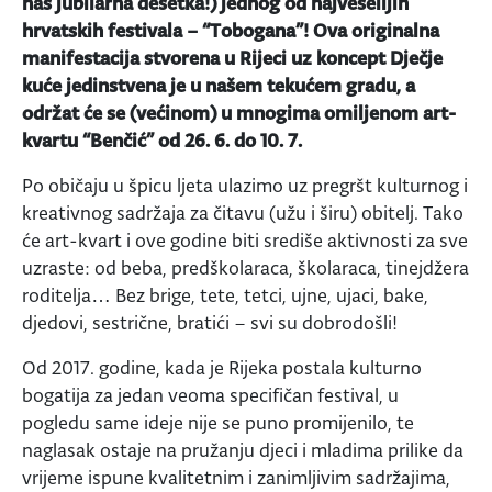
nas jubilarna desetka!) jednog od najveselijih
hrvatskih festivala – “Tobogana”! Ova originalna
manifestacija stvorena u Rijeci uz koncept Dječje
kuće jedinstvena je u našem tekućem gradu, a
održat će se (većinom) u mnogima omiljenom art-
kvartu “Benčić” od 26. 6. do 10. 7.
Po običaju u špicu ljeta ulazimo uz pregršt kulturnog i
kreativnog sadržaja za čitavu (užu i širu) obitelj. Tako
će art-kvart i ove godine biti središe aktivnosti za sve
uzraste: od beba, predškolaraca, školaraca, tinejdžera
roditelja… Bez brige, tete, tetci, ujne, ujaci, bake,
djedovi, sestrične, bratići – svi su dobrodošli!
Od 2017. godine, kada je Rijeka postala kulturno
bogatija za jedan veoma specifičan festival, u
pogledu same ideje nije se puno promijenilo, te
naglasak ostaje na pružanju djeci i mladima prilike da
vrijeme ispune kvalitetnim i zanimljivim sadržajima,