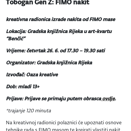
Tobogan Gen Z: FIMO nakit
kreativna radionica izrade nakita od FIMO mase
Lokacija: Gradska knjižnica Rijeka u art-kvartu
“Benčić”
Vrijeme: četvrtak 26. 6. od 17.30 – 19.30 sati
Organizator: Gradska knjižnica Rijeka
Izvođač: Oaza kreative
Dob: mladi 13+
Prijave: Prijave se primaju putem obrasca
ovdje
.
*trajanje 120 minuta
Na kreativnoj radionici polaznici će upoznati osnove
tehnike rada s FIMO masom te kreirati vlastiti nakit.