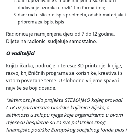
dan: upoznavanje s modeliranjem u Makerlabu i
dodavanje uzoraka u različitim formatima;
dan: rad u sliceru: ispis predmeta, odabir materijala i
priprema za ispis, ispis
Radionica je namijenjena djeci od 7 do 12 godina.
Dijete na radionici sudjeluje samostalno.
O voditeljici
Knjižničarka, područje interesa: 3D printanje, knjige,
razvoj knjižničnih programa za korisnike, kreativa i s
vrtom povezane teme. U slobodno vrijeme spava i
najviše se boji dosade.
*aktivnost je dio projekta STEMAJMO kojeg provodi
CTK uz partnerstvo Gradske knjižnice Rijeka, a
aktivnosti u sklopu njega koje organiziramo u ovom
mjesecu besplatne su za sve polaznike zbog
financijske podrške Europskog socijalnog fonda plus i