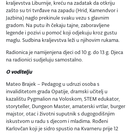
kraljevstva Liburnije, kreću na zadatak da otkriju
zašto su tri tvrđave na zapadu (Hrid, Kamendvor i
Jazbina) naglo prekinule svaku vezu s glavnim
gradom. Na putu ih čekaju tajne, zaboravljene
legende i pozivi u pomoć koji odjekuju kroz gustu
maglu. Sudbina kraljevstva leži u njihovim rukama.
Radionica je namijenjena djeci od 10 g. do 13 g. Djeca
na radionici sudjeluju samostalno.
O voditelju
Mateo Brajek – Pedagog u udruzi osoba s
invaliditetom grada Opatije, dramski učitelj u
kazalištu Pygmalion na Voloskom, STEM edukator,
storyteller, Dungeon Master, amaterski vrtlar, burger
majstor, otac i životni suputnik s dugogodišnjim
iskustvom u radu s djecom i mladima. Rođeni
Karlovčan koji je sidro spustio na Kvarneru prije 12