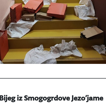
 Bijeg iz Smogogrdove Jezo’jame