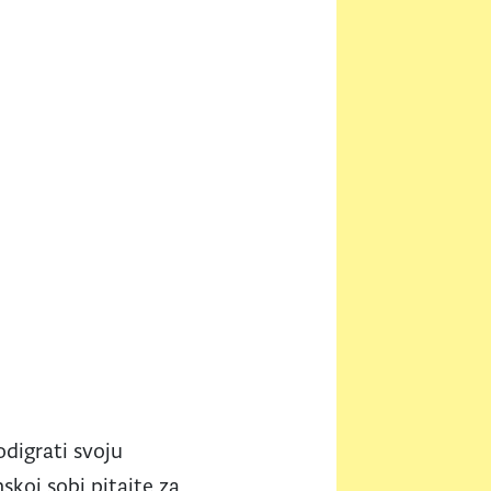
odigrati svoju
koj sobi pitajte za