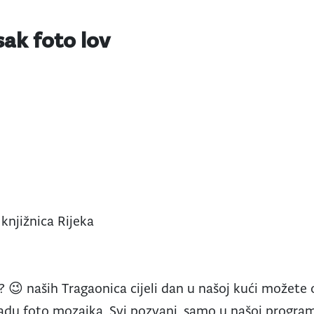
sak foto lov
knjižnica Rijeka
? 😉 naših Tragaonica cijeli dan u našoj kući možete 
adu foto mozaika. Svi pozvani, samo u našoj programs