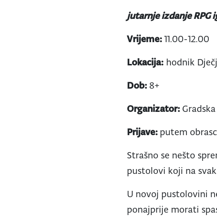
jutarnje izdanje RPG i
Vrijeme:
11.00-12.00
Lokacija:
hodnik Dječ
Dob:
8+
Organizator:
Gradska 
Prijave:
putem obras
Strašno se nešto spr
pustolovi koji na sva
U novoj pustolovini 
ponajprije morati spas