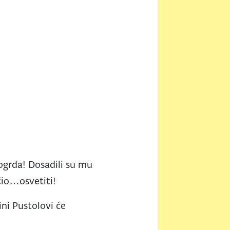
ogrda! Dosadili su mu
čio…osvetiti!
ni Pustolovi će