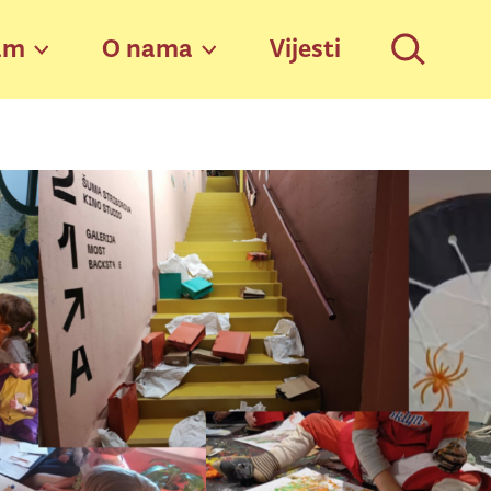
am
O nama
Vijesti