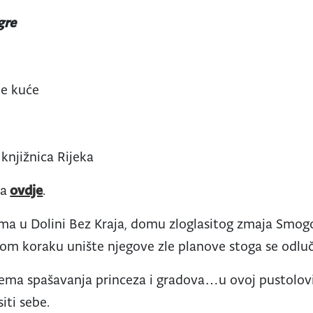
gre
je kuće
knjižnica Rijeka
ca
ovdje
.
ema u Dolini Bez Kraja, domu zloglasitog zmaja Smog
kom koraku unište njegove zle planove stoga se odlu
nema spašavanja princeza i gradova…u ovoj pustolovi
iti sebe.