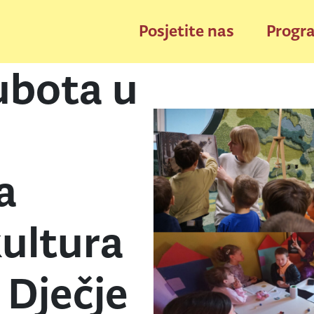
Posjetite nas
Progr
ubota u
a
kultura
Dječje