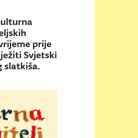
Kulturna
eljskih
vrijeme prije
ježiti Svjetski
 slatkiša.