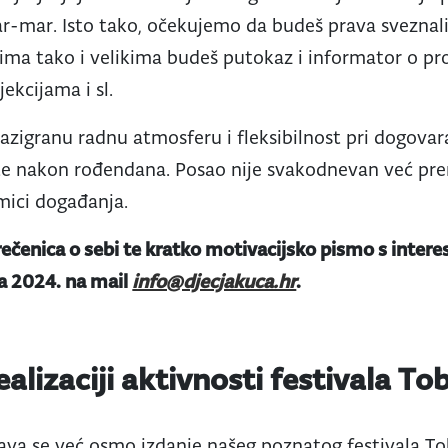
r-mar. Isto tako, očekujemo da budeš prava sveznali
lima tako i velikima budeš putokaz i informator o p
jekcijama i sl.
zigranu radnu atmosferu i fleksibilnost pri dogova
te nakon rođendana. Posao nije svakodnevan već p
ici događanja.
 rečenica o sebi te kratko motivacijsko pismo s inter
ja 2024. na mail
info@djecjakuca.hr
.
alizaciji aktivnosti festivala T
ržava se već osmo izdanje našeg poznatog festivala To