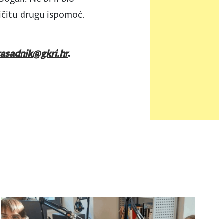
ličitu drugu ispomoć.
rasadnik@gkri.hr
.