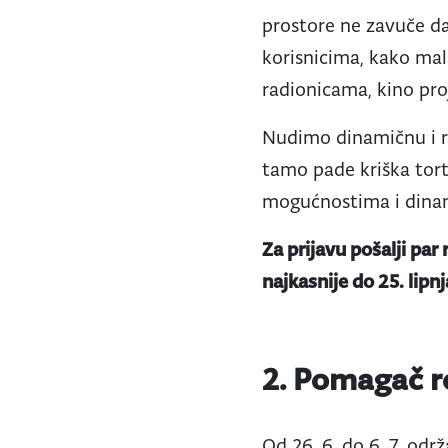
prostore ne zavuče da
korisnicima, kako ma
radionicama, kino pro
Nudimo dinamičnu i ra
tamo pade kriška tor
mogućnostima i dinam
Za prijavu pošalji par
najkasnije do 25. lipn
2. Pomagač re
Od 26. 6. do 6. 7. od