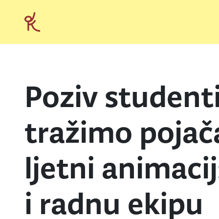
Poziv student
tražimo pojač
ljetni animaci
i radnu ekipu