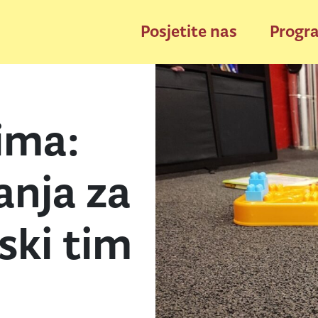
Posjetite nas
Progr
ima:
anja za
jski tim