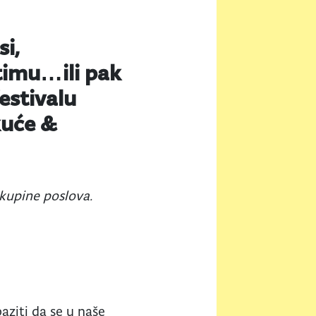
si,
timu…ili pak
festivalu
kuće &
skupine poslova.
paziti da se u naše