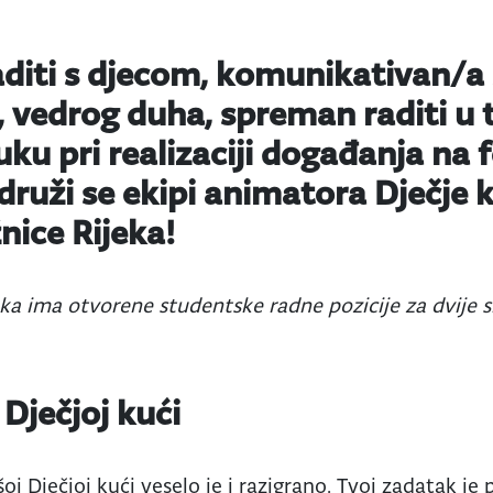
diti s djecom, komunikativan/a 
 vedrog duha, spreman raditi u 
ruku pri realizaciji događanja na 
druži se ekipi animatora Dječje 
nice Rijeka!
eka ima otvorene studentske radne pozicije za dvije 
 Dječjoj kući
j Dječjoj kući veselo je i razigrano. Tvoj zadatak je 