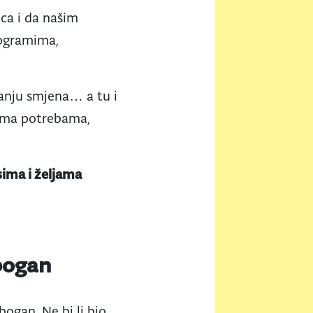
ca i da našim
rogramima,
ranju smjena… a tu i
rema potrebama,
esima i željama
obogan
bogan. Ne bi li bio