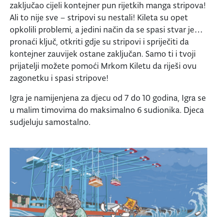
zaključao cijeli kontejner pun rijetkih manga stripova!
Ali to nije sve – stripovi su nestali! Kileta su opet
opkolili problemi, a jedini način da se spasi stvar je…
pronaći ključ, otkriti gdje su stripovi i spriječiti da
kontejner zauvijek ostane zaključan. Samo ti i tvoji
prijatelji možete pomoći Mrkom Kiletu da riješi ovu
zagonetku i spasi stripove!
Igra je namijenjena za djecu od 7 do 10 godina, Igra se
u malim timovima do maksimalno 6 sudionika. Djeca
sudjeluju samostalno.