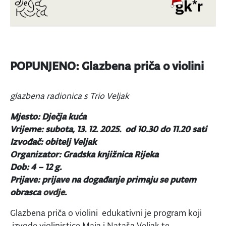
POPUNJENO: Glazbena priča o violini
glazbena radionica s Trio Veljak
Mjesto: Dječja kuća
Vrijeme: subota, 13. 12. 2025. od 10.30 do 11.20 sati
Izvođač: obitelj Veljak
Organizator: Gradska knjižnica Rijeka
Dob: 4 – 12 g.
Prijave: prijave na događanje primaju se putem
obrasca
ovdje
.
Glazbena priča o violini edukativni je program koji
izvode violinistice Maja i Nataša Veljak te