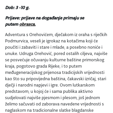
Dob: 3 -10 g.
Prijave: prijave na događanje primaju se
putem
obrasca.
Adventura s Orehovićem, dječakom iz oraha s riječkih
Podmurvica, veseli je igrokaz na kotačima koji će
poučiti i zabaviti i stare i mlade, a posebno noniće i
unuke. Udruga Orehović, pored ostalih ciljeva, najviše
se posvećuje očuvanju kulturne baštine primorskog
kraja, pogotovo grada Rijeke, i to putem
međugeneracijskog prijenosa tradicijskih vrijednosti
kao što su pripovijedna baština, čakavski izričaj, stari
dječji i narodni napjevi i igre. Ovom lutkarskom
predstavom, u kojoj će i sama publika aktivno
sudjelovati najviše pjesmom i plesom, još jednom
želimo sačuvati od zaborava navedene vrijednosti s
naglaskom na tradicionalne slatke blagdanske