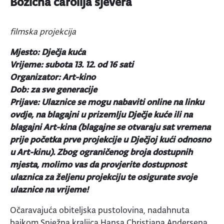
Božićna čarolija sjevera
filmska projekcija
Mjesto: Dječja kuća
Vrijeme: subota 13. 12. od 16 sati
Organizator: Art-kino
Dob: za sve generacije
Prijave: Ulaznice se mogu nabaviti online na linku
ovdje, na blagajni u prizemlju Dječje kuće ili na
blagajni Art-kina (blagajne se otvaraju sat vremena
prije početka prve projekcije u Dječjoj kući odnosno
u Art-kinu). Zbog ograničenog broja dostupnih
mjesta, molimo vas da provjerite dostupnost
ulaznica za željenu projekciju te osigurate svoje
ulaznice na vrijeme!
Očaravajuća obiteljska pustolovina, nadahnuta
bajkom Snježna kraljica Hansa Christiana Andersena,