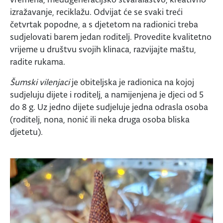
izražavanje, reciklažu. Odvijat će se svaki treći
četvrtak popodne, a s djetetom na radionici treba
sudjelovati barem jedan roditelj. Provedite kvalitetno
vrijeme u društvu svojih klinaca, razvijajte maštu,
radite rukama.
Šumski vilenjaci
je obiteljska je radionica na kojoj
sudjeluju dijete i roditelj, a namijenjena je djeci od 5
do 8 g. Uz jedno dijete sudjeluje jedna odrasla osoba
(roditelj, nona, nonić ili neka druga osoba bliska
djetetu).