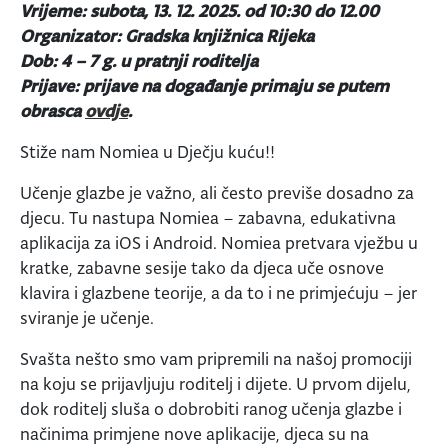
Vrijeme: subota, 13. 12. 2025. od 10:30 do 12.00
Organizator: Gradska knjižnica Rijeka
Dob: 4 – 7 g. u pratnji roditelja
Prijave: prijave na događanje primaju se putem
obrasca
ovdje
.
Stiže nam Nomiea u Dječju kuću!!
Učenje glazbe je važno, ali često previše dosadno za
djecu. Tu nastupa Nomiea – zabavna, edukativna
aplikacija za iOS i Android. Nomiea pretvara vježbu u
kratke, zabavne sesije tako da djeca uče osnove
klavira i glazbene teorije, a da to i ne primjećuju – jer
sviranje je učenje.
Svašta nešto smo vam pripremili na našoj promociji
na koju se prijavljuju roditelj i dijete. U prvom dijelu,
dok roditelj sluša o dobrobiti ranog učenja glazbe i
načinima primjene nove aplikacije, djeca su na