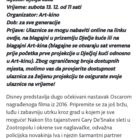
Vrijeme: subota 13. 12. od 11 sati
Organizator: Art-kino
Dob: za sve generacije
Prijave: Ulaznice se mogu nabaviti online na linku
ovdje, na blagajni u prizemlju Dječje kuće ili na
blagajni Art-kina (blagajne se otvaraju sat vremena
prije početka prve projekcije u Dječjoj kući odnosno
u Art-kinu). Zbog ograničenog broja dostupnih
mjesta, molimo vas da provjerite dostupnost
ulaznica za željenu projekciju te osigurate svoje
ulaznice na vrijeme!
Disney predstavlja dugo očekivani nastavak Oscarom
nagrađenoga filma iz 2016. Pripremite se za još bržu,
luđu i zabavniju utrku kroz grad u kojem je sve
moguće! Nakon što tajanstveni Gary De’Snake sleti u
Zootropolu i okrene sve naglavačke, odvažna
policijska novakinja Iva i njezin šarmantni partner