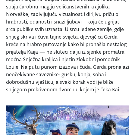
spaja čarobnu magiju veličanstvenih krajolika
Norveške, zadivljujuću vizualnost i dirljivu priču o
hrabrosti, odanosti i snazi ljubavi – koja će ugrijati
srca publike svih uzrasta. U srcu ledene zemlje, gdje
snijeg skriva i čuva tajne svijeta, djevojčica Gerda
kreće na hrabro putovanje kako bi pronašla nestalog
prijatelja Kaija — ne sluteći da ju iz sjenke promatra
moćna Snježna kraljica i njezin zlokobni pomoćnik
Louie. Na putu punom izazova i čuda, Gerda pronalazi
neočekivane saveznike: gusku, konja, soba i
dobrodušnu vješticu, a svaki korak vodi je bliže
snijegom prekrivenom dvorcu u kojem je čeka Kai…