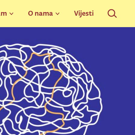
am
O nama
Vijesti