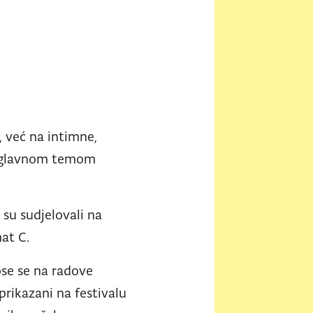
 već na intimne,
 s glavnom temom
 su sudjelovali na
mat C.
ose se na radove
rikazani na festivalu