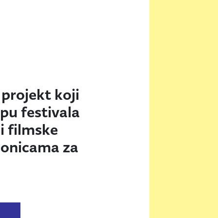
 projekt koji
opu festivala
i filmske
dionicama za