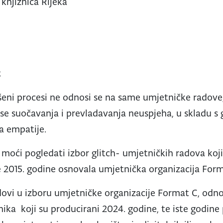
knjižnica Rijeka
z
eni procesi ne odnosi se na same umjetničke radove,
cese suočavanja i prevladavanja neuspjeha, u skladu
la empatije.
ji moći pogledati izbor glitch- umjetničkih radova koji
 je 2015. godine osnovala umjetnička organizacija For
dovi u izboru umjetničke organizacije Format C, odn
a koji su producirani 2024. godine, te iste godine p