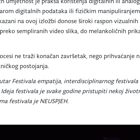
h umjetnost je praksa korištenja digitalnih ili analo
varom digitalnih podataka ili fizičkim manipuliranje
kazani na ovoj izložbi donose široki raspon vizualni
 preko sempliranih video slika, do melankoličnih prik
ocesi ne traži konačan završetak, nego prihvaćanje 
etničkog postojanja.
tar Festivala empatija, interdisciplinarnog festivala
. Ideja festivala je svake godine pristupiti nekoj životn
ma festivala je NEUSPJEH.