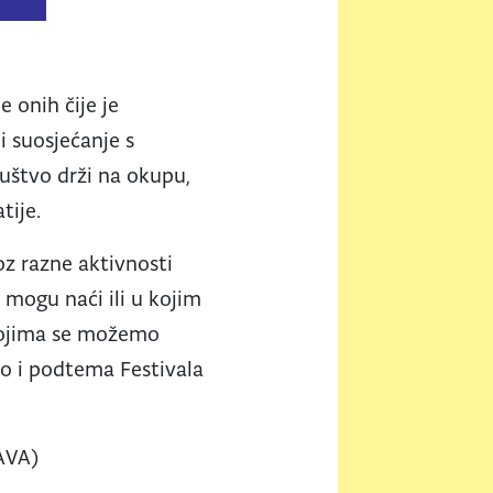
 onih čije je
 suosjećanje s
uštvo drži na okupu,
atije.
roz razne aktivnosti
 mogu naći ili u kojim
 kojima se možemo
dno i podtema Festivala
KAVA)