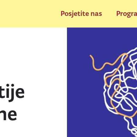
Posjetite nas
Progr
ije
vne