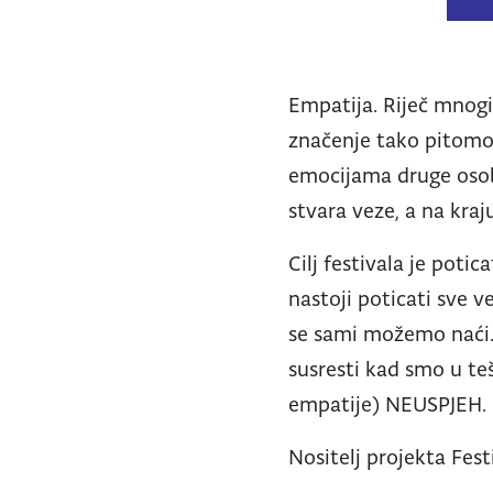
Empatija. Riječ mnogim
značenje tako pitomo
emocijama druge osobe
stvara veze, a na kraj
Cilj festivala je potic
nastoji poticati sve v
se sami možemo naći. 
susresti kad smo u teš
empatije) NEUSPJEH.
Nositelj projekta Fes