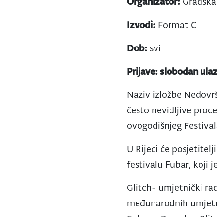
Organizator:
Gradska 
Izvodi:
Format C
Dob:
svi
Prijave: slobodan ula
Naziv izložbe Nedovrš
često nevidljive pro
ovogodišnjeg Festiva
U Rijeci će posjetitel
festivalu Fubar, koji
Glitch- umjetnički ra
međunarodnih umjetnik