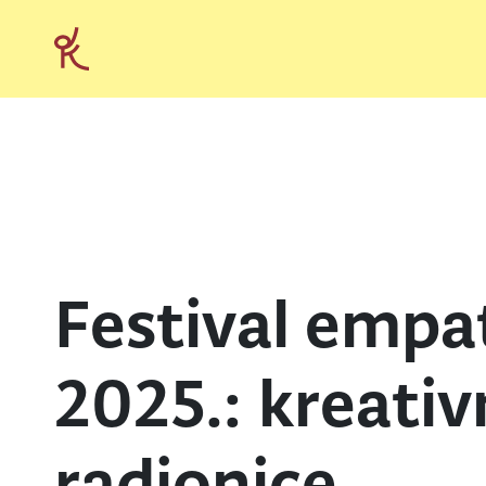
Festival empat
2025.: kreati
radionice,