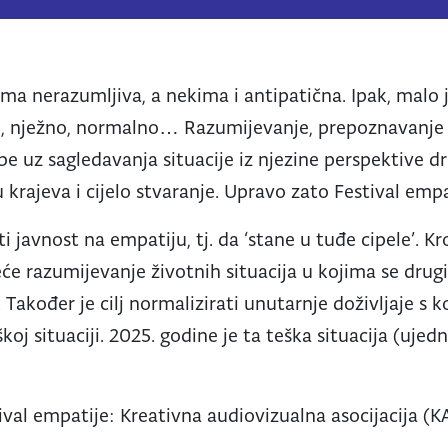
a nerazumljiva, a nekima i antipatična. Ipak, malo je
, nježno, normalno… Razumijevanje, prepoznavanje i
 uz sagledavanja situacije iz njezine perspektive dr
u krajeva i cijelo stvaranje. Upravo zato Festival emp
ati javnost na empatiju, tj. da ‘stane u tuđe cipele’. K
eće razumijevanje životnih situacija u kojima se drugi
Također je cilj normalizirati unutarnje doživljaje s
koj situaciji. 2025. godine je ta teška situacija (uje
tival empatije: Kreativna audiovizualna asocijacija (