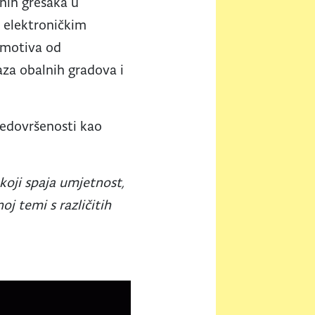
gnih grešaka u
m elektroničkim
h motiva od
aza obalnih gradova i
nedovršenosti kao
 koji spaja umjetnost,
oj temi s različitih