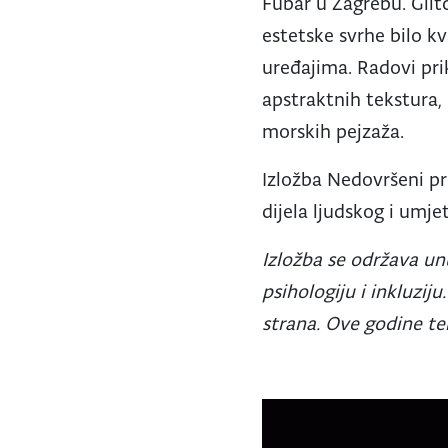
Fubar u Zagrebu. Glitc
estetske svrhe bilo k
uređajima. Radovi pri
apstraktnih tekstura,
morskih pejzaža.
Izložba Nedovršeni pr
dijela ljudskog i umj
Izložba se održava unu
psihologiju i inkluziju
strana. Ove godine te