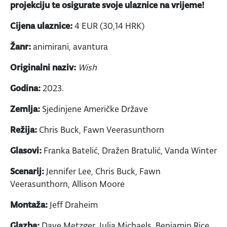
projekciju te osigurate svoje ulaznice na vrijeme!
Cijena ulaznice:
4 EUR (30,14 HRK)
Žanr:
animirani, avantura
Originalni naziv:
Wish
Godina:
2023.
Zemlja:
Sjedinjene Američke Države
Režija:
Chris Buck, Fawn Veerasunthorn
Glasovi:
Franka Batelić, Dražen Bratulić, Vanda Winter
Scenarij:
Jennifer Lee, Chris Buck, Fawn
Veerasunthorn, Allison Moore
Montaža:
Jeff Draheim
Glazba:
Dave Metzger, Julia Michaels, Benjamin Rice