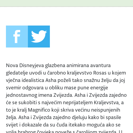
Nova Disneyjeva glazbena animirana avantura
gledatelje uvodi u čarobno kraljevstvo Rosas u kojem
vječna idealistica Asha poželi tako snažnu želju da joj
svemir odgovara u obliku mase pune energije
jednostavnog imena Zvijezda. Asha i Zvijezda zajedno
će se sukobiti s najvećim neprijateljem Kraljevstva, a
to je kralj Magnifico koji skriva većinu neispunjenih
želja. Asha i Zvijezda zajedno djeluju kako bi spasile
svijet i dokazale da su čuda itekako moguća ako se
volja hrabrog čovjeka poveže s čarolijom zvijezda. U