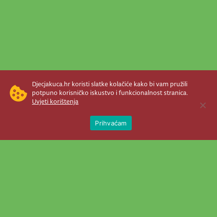
Djecjakuca.hr koristi slatke kolačiće kako bi vam pružili
potpuno korisničko iskustvo i funkcionalnost stranica.
Uvjeti korištenja
Open 
Prihvaćam
Newsletter je prava stvar! Nema šanse
da vam promakne nešto važno što se
događa u našem veselom životu.
Šaljemo pozive na programe, najvažnije
vijesti, super priče čim se pojave...