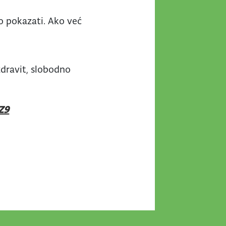
o pokazati. Ako već
ozdravit, slobodno
Z9