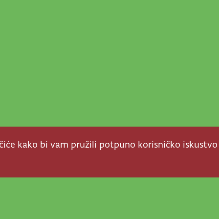
ačiće kako bi vam pružili potpuno korisničko iskustvo