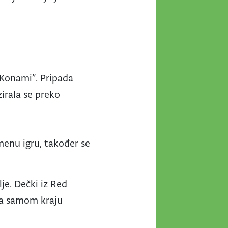
“Konami”. Pripada
zirala se preko
imenu igru, također se
lje. Dečki iz Red
 na samom kraju