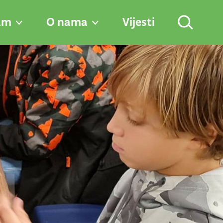
am
O nama
Vijesti