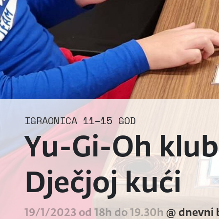
IGRAONICA
11–15 GOD
Yu-Gi-Oh klub:
Dječjoj kući
19/1/2023 od 18h do 19.30h
@ dnevni 