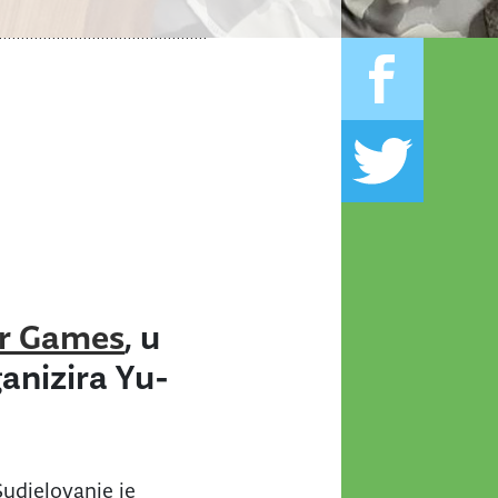
er Games
, u
ganizira Yu-
Sudjelovanje je