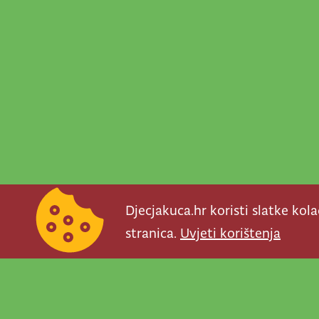
Djecjakuca.hr koristi slatke kol
stranica.
Uvjeti korištenja