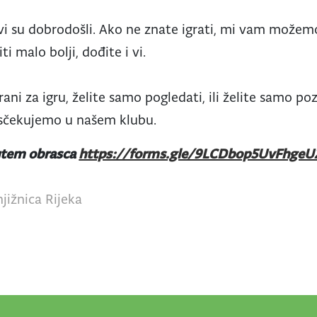
vi su dobrodošli. Ako ne znate igrati, mi vam možem
iti malo bolji, dođite i vi.
rani za igru, želite samo pogledati, ili želite samo p
 isčekujemo u našem klubu.
putem obrasca
https://forms.gle/9LCDbop5UvFhgeU
jižnica Rijeka