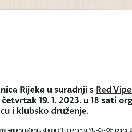
nica Rijeka u suradnji s
Red Vip
 četvrtak 19. 1. 2023. u 18 sati or
cu i klubsko druženje.
mijenjeni učenju djece (11+) igranju YU-Gi-Oh igara. 