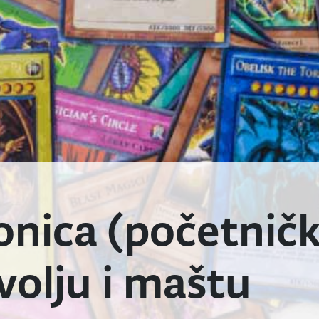
onica (početničk
 volju i maštu