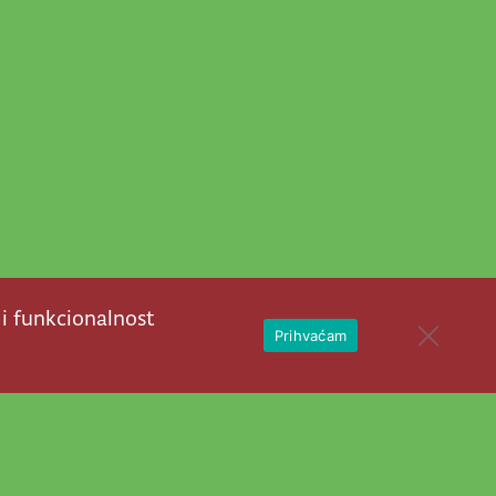
 i funkcionalnost
Open 
Prihvaćam