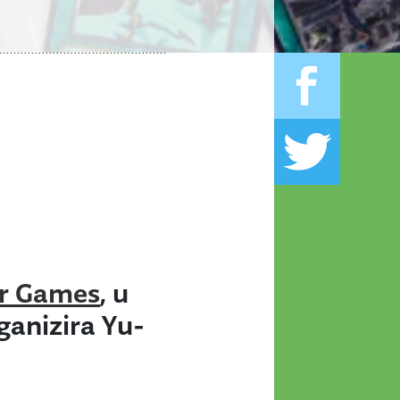
er Games
, u
rganizira Yu-