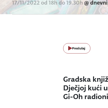
17/11/2022 od 18h do 19.30h
@ dnevni
Preslušaj
Gradska knjiž
Dječjoj kući u
Gi-Oh radioni