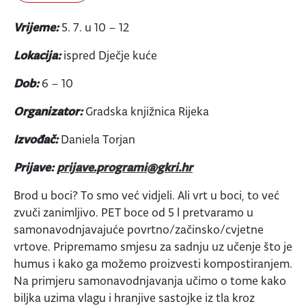
Vrijeme:
5. 7. u 10 – 12
Lokacija:
ispred Dječje kuće
Dob:
6 – 10
Organizator:
Gradska knjižnica Rijeka
Izvođač:
Daniela Torjan
Prijave:
prijave.programi@gkri.hr
Brod u boci? To smo već vidjeli. Ali vrt u boci, to već
zvuči zanimljivo. PET boce od 5 l pretvaramo u
samonavodnjavajuće povrtno/začinsko/cvjetne
vrtove. Pripremamo smjesu za sadnju uz učenje što je
humus i kako ga možemo proizvesti kompostiranjem.
Na primjeru samonavodnjavanja učimo o tome kako
biljka uzima vlagu i hranjive sastojke iz tla kroz