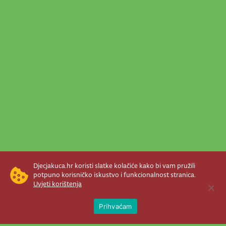
Djecjakuca.hr koristi slatke kolačiće kako bi vam pružili
potpuno korisničko iskustvo i funkcionalnost stranica.
Uvjeti korištenja
Open 
Prihvaćam