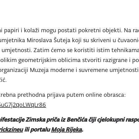
 papiri i kolaži mogu postati pokretni objekti. Na r
umjetnika Miroslava Šuteja koji su skriveni u čuvao
umjetnosti. Zatim ćemo se koristiti istim tehnikama
nolikim geometrijskim oblicima stvoriti razigrane i p
 organizaciji Muzeja moderne i suvremene umjetnosti
ić.
trebna prethodna prijava putem online obrasca:
B5uG7j2qoLWqLr86
festacije Zimska priča iz Benčića čiji cjelokupni ra
rickzineu
ili portalu
Moja Rijeka
.