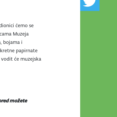
adionici ćemo se
nicama Muzeja
, bojama i
okretne papirnate
 vodit će muzejska
spored možete