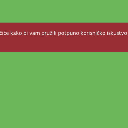
ačiće kako bi vam pružili potpuno korisničko iskustvo
a stvar! Nema šanse da
a u našem veselom životu
nije vijesti, super priče