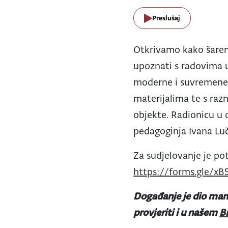
Preslušaj
Otkrivamo kako šareni
upoznati s radovima 
moderne i suvremene 
materijalima te s raz
objekte. Radionicu u
pedagoginja Ivana Luč
Za sudjelovanje je po
https://forms.gle/x
Događanje je dio mani
provjeriti i u našem
B