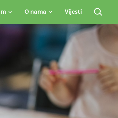
am
O nama
Vijesti