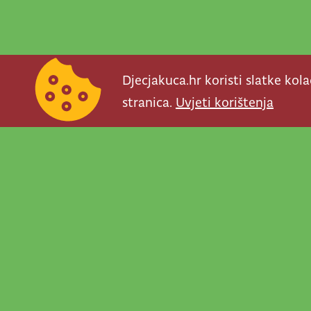
Djecjakuca.hr koristi slatke kol
stranica.
Uvjeti korištenja
Newsletter je prav
važno što se događ
programe, najvaž