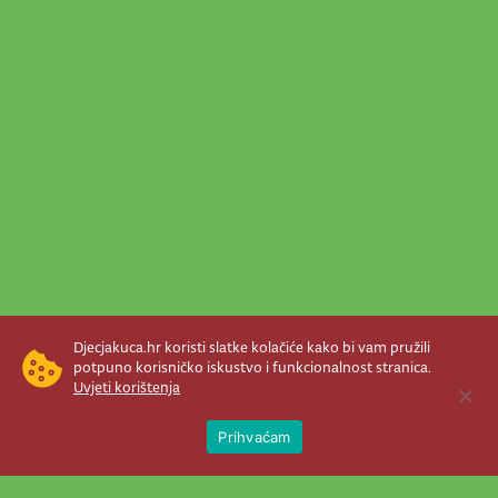
Djecjakuca.hr koristi slatke kolačiće kako bi vam pružili
potpuno korisničko iskustvo i funkcionalnost stranica.
Uvjeti korištenja
Open 
Prihvaćam