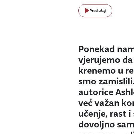
Preslušaj
Ponekad nam u
vjerujemo da 
krenemo u rea
smo zamislili
autorice Ashl
već važan kor
učenje, rast 
dovoljno sam