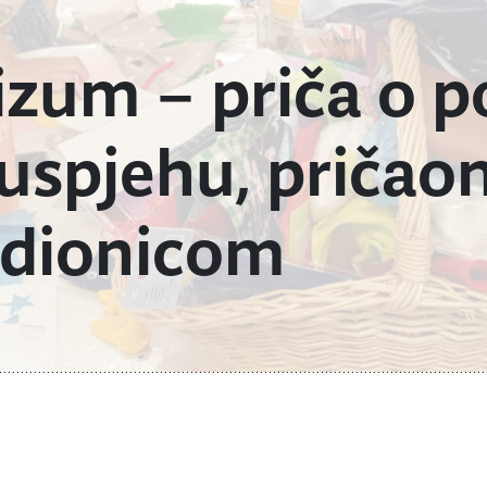
izum – priča o 
uspjehu, pričaon
adionicom