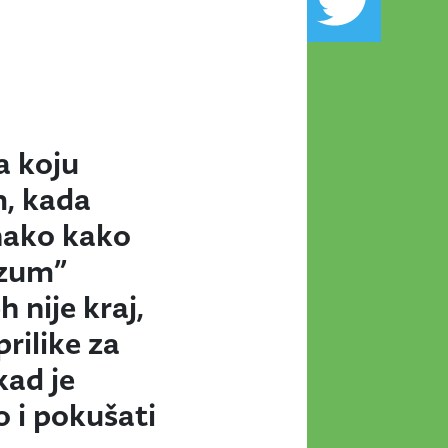
a koju
m, kada
onako kako
izum”
 nije kraj,
rilike za
kad je
 i pokušati