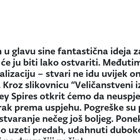
 glavu sine fantastična ideja z
će ju biti lako ostvariti. Međuti
lizaciju – stvari ne idu uvijek 
. Kroz slikovnicu “Veličanstveni 
ey Spires otkrit ćemo da neuspjeh
ak prema uspjehu. Pogreške su p
i stvaranje nečeg još boljeg. Pone
o uzeti predah, udahnuti duboko