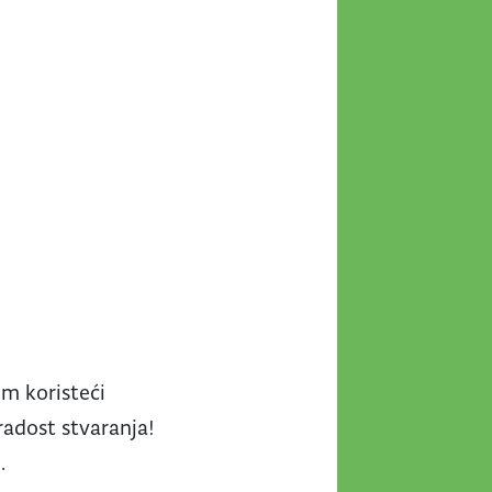
um koristeći
 radost stvaranja!
.