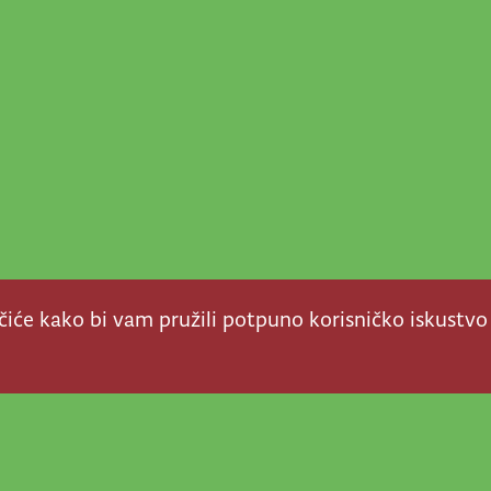
ačiće kako bi vam pružili potpuno korisničko iskustvo