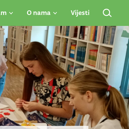
am
O nama
Vijesti