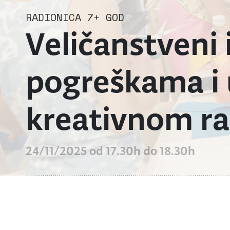
RADIONICA
7+ GOD
Veličanstveni 
pogreškama i 
kreativnom r
24/11/2025 od 17.30h do 18.30h