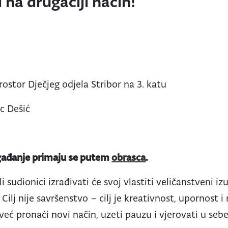
 na drugačiji način!
ostor Dječjeg odjela Stribor na 3. katu
c Dešić
ogađanje primaju se putem
obrasca
.
 sudionici izrađivati će svoj vlastiti veličanstveni iz
 Cilj nije savršenstvo – cilj je kreativnost, upornost i
već pronaći novi način, uzeti pauzu i vjerovati u sebe