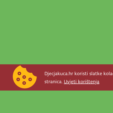
Djecjakuca.hr koristi slatke kol
stranica.
Uvjeti korištenja