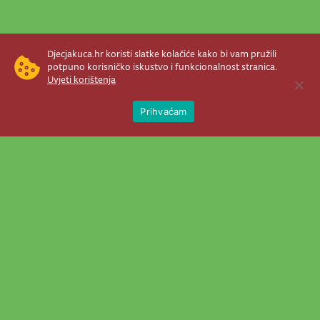
Djecjakuca.hr koristi slatke kolačiće kako bi vam pružili
potpuno korisničko iskustvo i funkcionalnost stranica.
Uvjeti korištenja
Open 
Prihvaćam
Newsletter je prava stvar! Nema šanse
da vam promakne nešto važno što se
događa u našem veselom životu.
Šaljemo pozive na programe, najvažnije
vijesti, super priče čim se pojave...