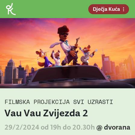
Dječja Kuća
FILMSKA PROJEKCIJA
SVI UZRASTI
Vau Vau Zvijezda 2
29/2/2024 od 19h do 20.30h
@ dvorana