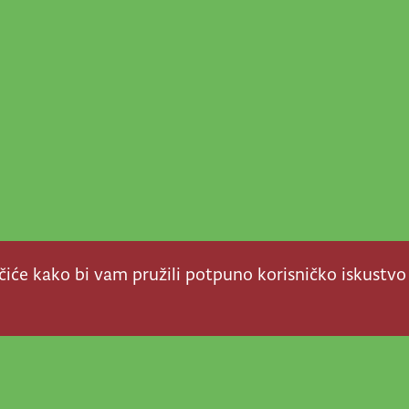
ačiće kako bi vam pružili potpuno korisničko iskustvo