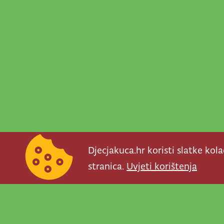
Djecjakuca.hr koristi slatke kol
stranica.
Uvjeti korištenja