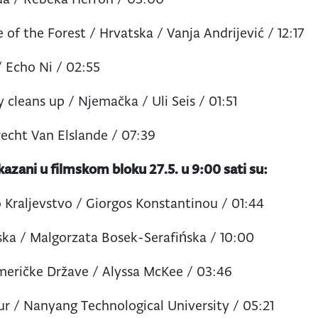
of the Forest / Hrvatska / Vanja Andrijević / 12:17
/ Echo Ni / 02:55
 cleans up / Njemačka / Uli Seis / 01:51
recht Van Elslande / 07:39
rikazani u filmskom bloku 27.5. u 9:00 sati su:
 Kraljevstvo / Giorgos Konstantinou / 01:44
jska / Malgorzata Bosek-Serafińska / 10:00
Američke Države / Alyssa McKee / 03:46
ur / Nanyang Technological University / 05:21