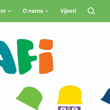
am
O nama
Vijesti