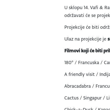
U sklopu 14. Vafi & Ra
održavati će se proje
Projekcije će biti odr
Ulaz na projekcije je
Filmovi koji će biti pr
180° / Francuska / Ca
A friendly visit / Ind
Abracadabra / Francus
Cactus / Singapur / Li
Chick-a-Duck / Kanad