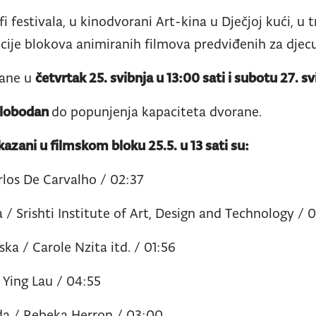
fi festivala, u kinodvorani Art-kina u Dječjoj kući, u
kcije blokova animiranih filmova predviđenih za djec
žane u
četvrtak 25. svibnja u 13:00 sati i subotu 27. sv
slobodan
do popunjenja kapaciteta dvorane.
ikazani u filmskom bloku 25.5. u 13 sati su:
rlos De Carvalho / 02:37
ija / Srishti Institute of Art, Design and Technology / 
ka / Carole Nzita itd. / 01:56
 Ying Lau / 04:55
a / Rebeka Herron / 03:00