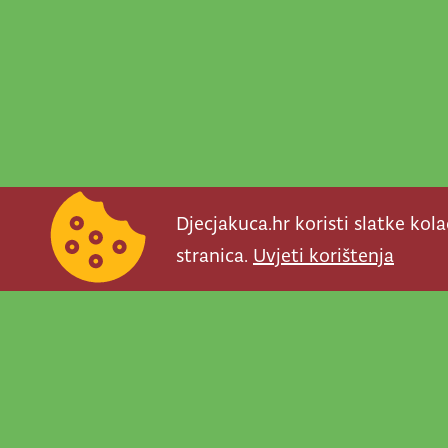
Djecjakuca.hr koristi slatke kol
stranica.
Uvjeti korištenja
Newsletter je prav
važno što se događ