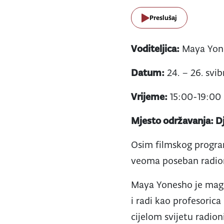
Preslušaj
Voditeljica:
Maya Yone
Datum:
24. – 26. svib
Vrijeme:
15:00-19:00 
Mjesto održavanja: Dj
Osim filmskog program
veoma poseban radioni
Maya Yonesho je magi
i radi kao profesoric
cijelom svijetu radion