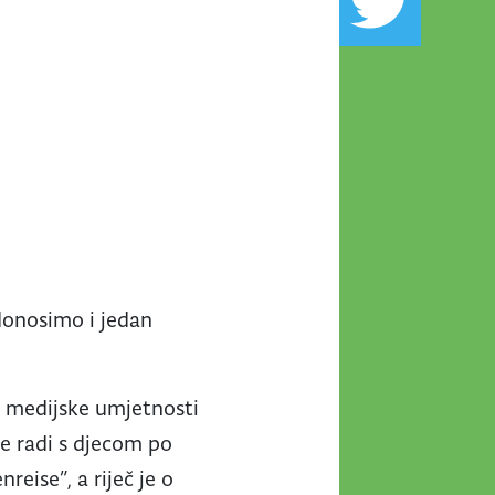
 donosimo i jedan
i medijske umjetnosti
ne radi s djecom po
eise”, a riječ je o