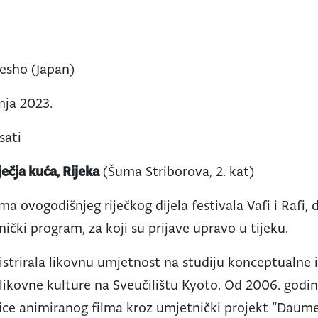
sho (Japan)
nja 2023.
sati
ečja kuća, Rijeka
(Šuma Striborova, 2. kat)
a ovogodišnjeg riječkog dijela festivala Vafi i Rafi,
čki program, za koji su prijave upravo u tijeku.
strirala likovnu umjetnost na studiju konceptualne 
a likovne kulture na Sveučilištu Kyoto. Od 2006. godi
ice animiranog filma kroz umjetnički projekt “Daumenr