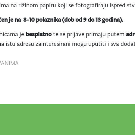
ma na rižinom papiru koji se fotografiraju ispred st
čen je na 8-10 polaznika (dob od 9 do 13 godina).
onicama je
besplatno
te se prijave primaju putem
adr
 na istu adresu zainteresirani mogu uputiti i sva doda
, VANIMA