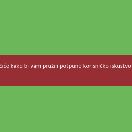
ačiće kako bi vam pružili potpuno korisničko iskustvo
a stvar! Nema šanse da
a u našem veselom životu