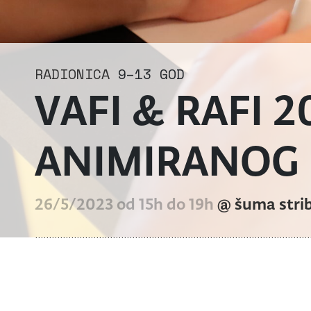
RADIONICA
9–13 GOD
VAFI & RAFI 
ANIMIRANOG 
26/5/2023 od 15h do 19h
@ šuma stri