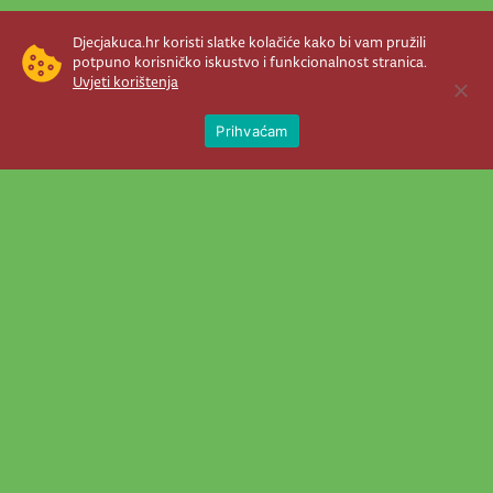
Djecjakuca.hr koristi slatke kolačiće kako bi vam pružili
potpuno korisničko iskustvo i funkcionalnost stranica.
Uvjeti korištenja
Open 
Prihvaćam
Newsletter je prava stvar! Nema šanse
da vam promakne nešto važno što se
događa u našem veselom životu.
Šaljemo pozive na programe, najvažnije
vijesti, super priče čim se pojave...