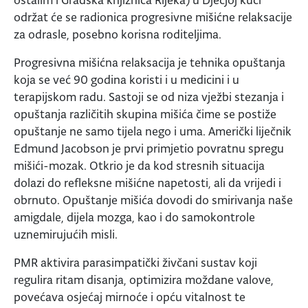
ostalim i Gradska knjižnica Rijeka) u Dječjoj kući
održat će se radionica progresivne mišićne relaksacije
za odrasle, posebno korisna roditeljima.
Progresivna mišićna relaksacija je tehnika opuštanja
koja se već 90 godina koristi i u medicini i u
terapijskom radu. Sastoji se od niza vježbi stezanja i
opuštanja različitih skupina mišića čime se postiže
opuštanje ne samo tijela nego i uma. Američki liječnik
Edmund Jacobson je prvi primjetio povratnu spregu
mišići-mozak. Otkrio je da kod stresnih situacija
dolazi do refleksne mišićne napetosti, ali da vrijedi i
obrnuto. Opuštanje mišića dovodi do smirivanja naše
amigdale, dijela mozga, kao i do samokontrole
uznemirujućih misli.
PMR aktivira parasimpatički živčani sustav koji
regulira ritam disanja, optimizira moždane valove,
povećava osjećaj mirnoće i opću vitalnost te