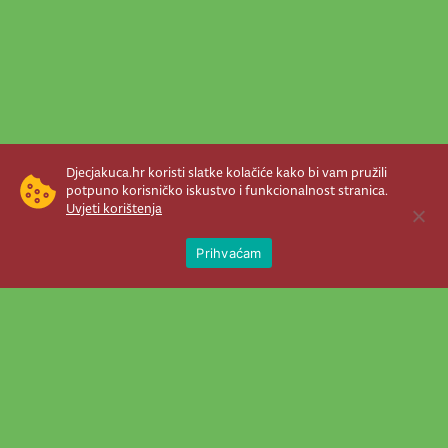
Djecjakuca.hr koristi slatke kolačiće kako bi vam pružili
potpuno korisničko iskustvo i funkcionalnost stranica.
Uvjeti korištenja
Open 
Prihvaćam
Newsletter je prava stvar! Nema šanse
da vam promakne nešto važno što se
događa u našem veselom životu.
Šaljemo pozive na programe, najvažnije
vijesti, super priče čim se pojave...