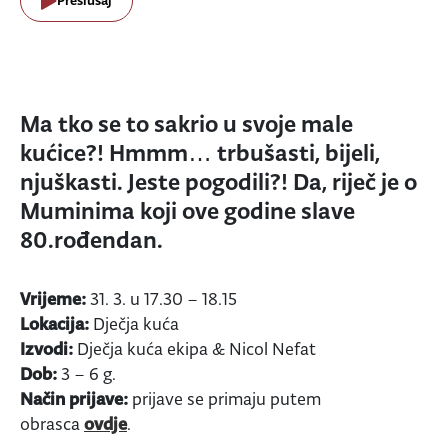
Preslušaj
Ma tko se to sakrio u svoje male
kućice?! Hmmm… trbušasti, bijeli,
njuškasti. Jeste pogodili?! Da, riječ je o
Muminima koji ove godine slave
80.rođendan.
Vrijeme:
31. 3. u
17.30 – 18.15
Lokacija:
Dječja kuća
Izvodi:
Dječja kuća ekipa & Nicol Nefat
Dob:
3 – 6 g.
Način prijave:
prijave se primaju putem
obrasca
ovdje
.