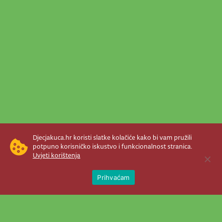
Djecjakuca.hr koristi slatke kolačiće kako bi vam pružili
potpuno korisničko iskustvo i funkcionalnost stranica.
Uvjeti korištenja
Open 
Prihvaćam
Newsletter je prava stvar! Nema šanse