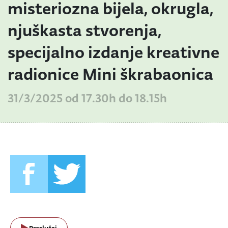
misteriozna bijela, okrugla,
njuškasta stvorenja,
specijalno izdanje kreativne
radionice Mini škrabaonica
31/3/2025 od 17.30h do 18.15h